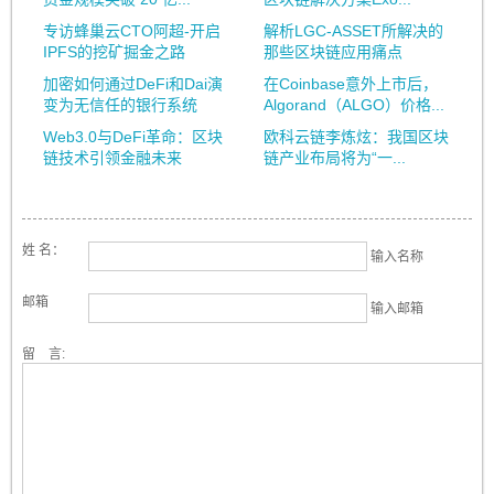
专访蜂巢云CTO阿超-开启
解析LGC-ASSET所解决的
IPFS的挖矿掘金之路
那些区块链应用痛点
加密如何通过DeFi和Dai演
在Coinbase意外上市后，
变为无信任的银行系统
Algorand（ALGO）价格...
Web3.0与DeFi革命：区块
欧科云链李炼炫：我国区块
链技术引领金融未来
链产业布局将为“一...
姓 名：
输入名称
邮箱
输入邮箱
留 言: