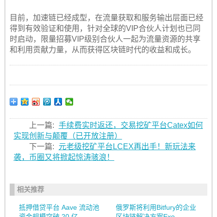
目前，加速链已经成型，在流量获取和服务输出层面已经
得到有效验证和使用，针对全球的VIP合伙人计划也已同
时启动，限量招募VIP级别合伙人一起为流量资源的共享
和利用贡献力量，从而获得区块链时代的收益和成长。
上一篇:
手续费实时返还，交易挖矿平台Catex如何
实现创新与颠覆（已开放注册）
下一篇:
元老级挖矿平台LCEX再出手！新玩法来
袭，币圈又将掀起惊涛骇浪！
相关推荐
抵押借贷平台 Aave 流动池
俄罗斯将利用Bitfury的企业
资金规模突破 20 亿...
区块链解决方案Exo...