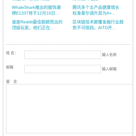
WhaleShark推出的服饰潮
腾讯多个主产品健康增长
牌E1337将于12月10日...
标准普尔调升其为A+...
谁是Reddit最佳脱颖而出的
区块链技术颠覆金融行业趋
顶级玩家，他们正在...
势不可阻挡，AITD开...
姓 名：
输入名称
邮箱
输入邮箱
留 言: