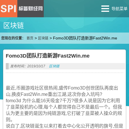
导航菜单
区块链
>
>
Fomo3D团队打造新游Fast2Win.me
您现在的位置：
首页
区块链
Fomo3D团队打造新游Fast2Win.me
发布时间：2019/10/17
区块链
最近,币圈游戏社区很热闹,盛传Fomo3D创世团队再度出
山,换皮Fast2Win.me重出江湖,这次你会入坑吗?
fomo3d 为什么能16天吸金7千万?很多人说是因为它利用
了韭菜投机的心理,每个人都觉得自己不是最后一个。但我
认为更主要的是因为纯链游戏,它打破了韭菜被人操众的规
则。
说白了,区块链诞生以来打着去中心化公开透明的旗号,但是