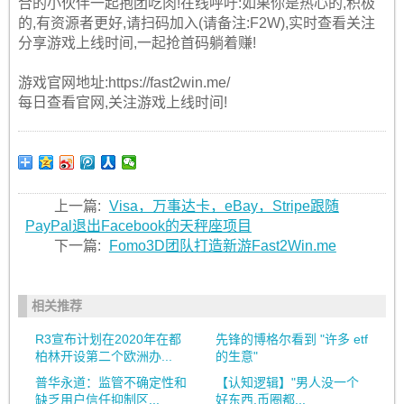
合的小伙伴一起抱团吃肉!在线呼吁:如果你是热心的,积极
的,有资源者更好,请扫码加入(请备注:F2W),实时查看关注
分享游戏上线时间,一起抢首码躺着赚!
游戏官网地址:https://fast2win.me/
每日查看官网,关注游戏上线时间!
上一篇:
Visa，万事达卡，eBay，Stripe跟随
PayPal退出Facebook的天秤座项目
下一篇:
Fomo3D团队打造新游Fast2Win.me
相关推荐
R3宣布计划在2020年在都
先锋的博格尔看到 "许多 etf
柏林开设第二个欧洲办...
的生意"
普华永道：监管不确定性和
【认知逻辑】"男人没一个
缺乏用户信任抑制区...
好东西,币圈都...