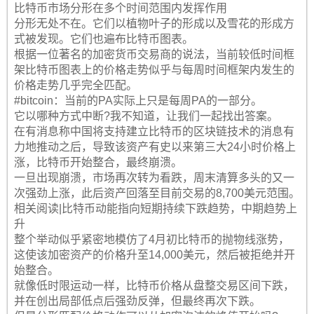
比特币市场分形在多个时间范围内发挥作用
分形无处不在。它们以植物叶子的形成以及雪花的形成方
式被发现。它们也遍布比特币图表。
根据一位著名的加密货币交易商的说法，当前较低时间框
架比特币图表上的价格走势似乎与每周时间框架内发生的
价格走势几乎完全匹配。
#bitcoin：当前的PA实际上只是每周PA的一部分。
它以哪种方式中断?我不知道，让我们一起找出答案。
在有消息称中国将支持建立比特币的区块链技术的消息有
力地推动之后，导致该资产有史以来第三大24小时价格上
涨，比特币开始整合，最终崩溃。
一旦出现崩溃，市场再次转为看跌，周末清算多头的又一
次强劲上涨，此后资产回落至目前交易的8,700美元范围。
相关阅读|比特币动能指向短期持续下跌趋势，中期趋势上
升
整个举动似乎紧密地模仿了4月初比特币的抛物线涨势，
这使该加密资产的价格升至14,000美元，然后被拒绝并开
始整合。
就像低时限运动一样，比特币价格从盘整交易区间下跌，
并在创出局部低点后强劲反弹，但最终再次下跌。