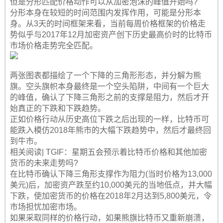
但是分形匹配价格动作可以从加密泡沫的峰值开始吗?
分形本身在较短的时间范围内发挥作用，可能是分形本
身。从3天的时间框架来看，当前每周价格框架的价格走
势似乎与2017年12月加密资产创下历史最高价时的比特币
市场价格走势完全匹配。
两张图表都描绘了一个下降的三角形形态，并分解为熊
旗。空头旗帜本身最终是一个空头陷阱，中间有一个巨大
的峰值，确认了下降三角形之前的支撑是阻力，然后才开
始真正的下跌和下跌趋势。
正如价格行动从历史高位下跌之后出现的一样，比特币可
能跌入模仿2018年熊市的大幅下跌趋势中，然后才最终回
到牛市。
相关阅读| TGIF：星期五会预示着比特币价格和其他加密
货币的未来走势吗?
在比特币确认下降三角形支撑作为阻力(当时价格为13,000
美元)后，加密资产跌至约10,000美元的当地低点，并大幅
下跌，使加密货币的价格在2018年2月达到5,800美元，令
市场担忧加密市场。
如果采取同样的价格行动，如果熊旗比特币又重新崩溃，