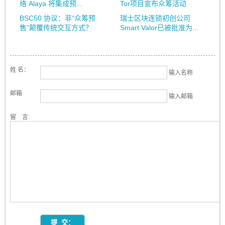
络 Alaya 将集成预...
Tor项目宣布众筹活动
BSC50 协议：非“众筹预
瑞士区块连锁初创公司
售”颠覆传统交互方式？
Smart Valor已被批准为...
姓 名：
输入名称
邮箱
输入邮箱
留 言: