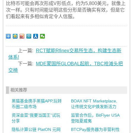
比特币可能会再次形成V形低点，约为5,800美元，就像上
次一样。只有时间能证明这些分形是否确实有效，但是它
们看起来有多相似肯定令人信服。
上一篇:
RCT赋能Rfinex交易所生态，构建生态新
体系!
下一篇:
MDE蒙国所GLOBAL起航，TBC抢滩头把
交椅
相关推荐
黑猫基金携手黑猫APP,玩转
BOAX NFT Marketplace,
币圈二级市场
让传统文化IP焕发新活力
资深韭菜“我要当国王”试玩
监管合作后，BitFlyer USA
分享
登陆夏威夷
隐私计算公链 PlatON 元网
BTCPay服务器为非营利性