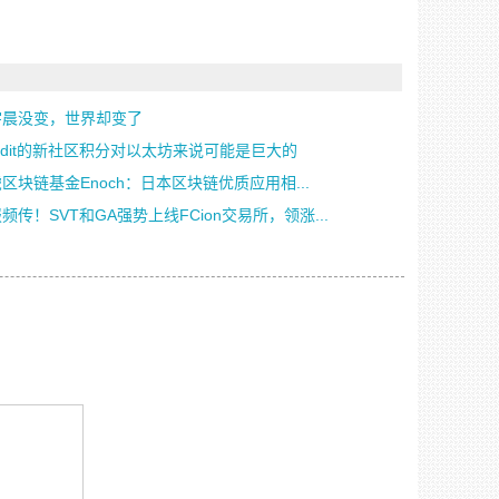
宇晨没变，世界却变了
ddit的新社区积分对以太坊来说可能是巨大的
区块链基金Enoch：日本区块链优质应用相...
频传！SVT和GA强势上线FCion交易所，领涨...