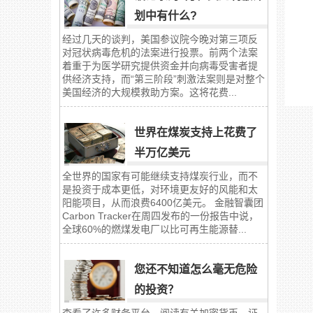
划中有什么?
经过几天的谈判，美国参议院今晚对第三项反
对冠状病毒危机的法案进行投票。前两个法案
着重于为医学研究提供资金并向病毒受害者提
供经济支持，而“第三阶段”刺激法案则是对整个
美国经济的大规模救助方案。这将花费...
世界在煤炭支持上花费了
半万亿美元
全世界的国家有可能继续支持煤炭行业，而不
是投资于成本更低，对环境更友好的风能和太
阳能项目，从而浪费6400亿美元。 金融智囊团
Carbon Tracker在周四发布的一份报告中说，
全球60%的燃煤发电厂以比可再生能源替...
您还不知道怎么毫无危险
的投资？
查看了许多财务平台，阅读有关加密货币、证