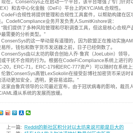
现在，ConsenSys正在启动一个平台，该平台增强了专门
EX）和去中心化金融（DeFi）平台上的KYC/AML合规性。
CodeFi合规性将提供管理和合规性工具套件，以帮助构建在区
。CodefiCompliance业务开发负责人SumitKishore说：
“我们提供了多种风险管理和尽职调查工具，但这是核心合规产
中最需要的分析类型。”
ConsenSys的这一举动是有道理的，因为欧盟正在推动实施A
交易所，钱包和数字货币发送器之前，日子已经倒数了。
ConsenSys由以太坊的联合创始人乔·鲁宾（JoeLubin
或干扰不合规的行为。根据在CodeFiCompliance系统上进行的
C-20，ERC-71，ERC-179和ERC-777资产）可以随时在系统
伦敦ConsenSys高管LexSokolin在接受彭博社加密货币
的活动更加安全，透明，更容易追踪。”
这家由鲁宾领导的公司最近宣布，由于冠状病毒的影响，裁员人
C/AML遵从系统的发展而放缓。
上一篇:
Reddit的新社区积分对以太坊来说可能是巨大的