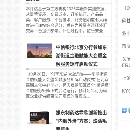
（D
本评估基于第三方机构2026年最新实测数据，
从监管资质、交易成本、订单执行、产品品
类、客户服务、平台技术、财务透明度七大维
确性
度进行加权综合评分，旨在为投资者选择外汇
交易平台提供参考。评估过程中，监管安全...
业
币
中信银行北京分行参加东
湖街道金融赋能大会暨金
关闭
融服务矩阵启动仪式
ER
10月28日，“创享东湖·e企远航——东湖街道
上
金融赋能大会暨金融服务矩阵启动仪式”在北京
嘉瑞文化中心举办，标志着朝阳区首个“街道级”
金融服务矩阵正式启动运行，预计每年可为辖
KY
区企业提供超百亿元规模的融资支...
振东制药达霏欣创新推出
“内服外治”方案：焕活毛
囊新生