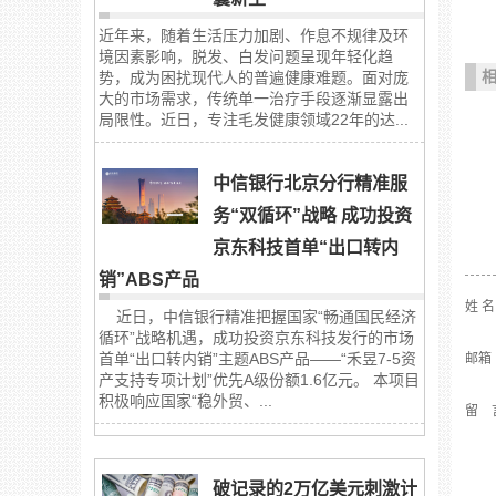
近年来，随着生活压力加剧、作息不规律及环
境因素影响，脱发、白发问题呈现年轻化趋
势，成为困扰现代人的普遍健康难题。面对庞
大的市场需求，传统单一治疗手段逐渐显露出
局限性。近日，专注毛发健康领域22年的达...
中信银行北京分行精准服
务“双循环”战略 成功投资
京东科技首单“出口转内
销”ABS产品
姓 
近日，中信银行精准把握国家“畅通国民经济
循环”战略机遇，成功投资京东科技发行的市场
首单“出口转内销”主题ABS产品——“禾昱7-5资
邮箱
产支持专项计划”优先A级份额1.6亿元。 本项目
积极响应国家“稳外贸、...
留 
破记录的2万亿美元刺激计