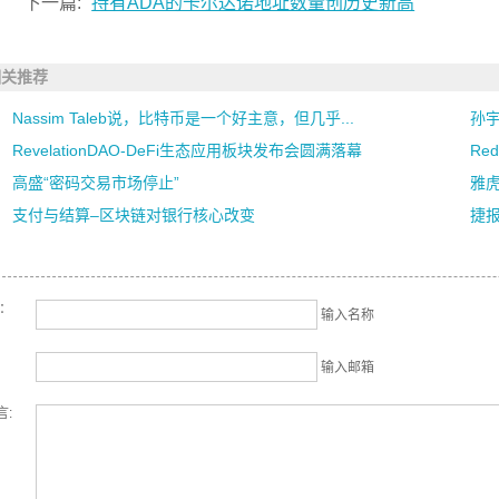
下一篇:
持有ADA的卡尔达诺地址数量创历史新高
相关推荐
Nassim Taleb说，比特币是一个好主意，但几乎...
孙
RevelationDAO-DeFi生态应用板块发布会圆满落幕
Re
高盛“密码交易市场停止”
雅虎
支付与结算–区块链对银行核心改变
捷报
名：
输入名称
输入邮箱
言: