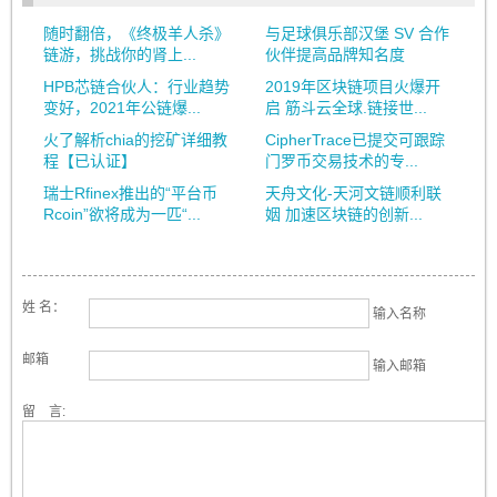
随时翻倍，《终极羊人杀》
与足球俱乐部汉堡 SV 合作
链游，挑战你的肾上...
伙伴提高品牌知名度
HPB芯链合伙人：行业趋势
2019年区块链项目火爆开
变好，2021年公链爆...
启 筋斗云全球.链接世...
火了解析chia的挖矿详细教
CipherTrace已提交可跟踪
程【已认证】
门罗币交易技术的专...
瑞士Rfinex推出的“平台币
天舟文化-天河文链顺利联
Rcoin”欲将成为一匹“...
姻 加速区块链的创新...
姓 名：
输入名称
邮箱
输入邮箱
留 言: