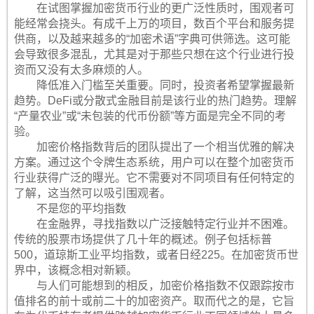
在试图掌握加密货币行业的更广泛性质时，围观者可
能经常会挠头。有成千上万的项目，数百个平台和服务提
供商，以及越来越多的“加密术语”字典可供筛选。这可能
会导致很多混乱，尤其是对于那些只想在这个行业进行投
资而又没有太多麻烦的人。
降低准入门槛至关重要。同时，投资者希望掌握最新
趋势。DeFi或分散式金融目前是该行业的热门趋势。理解
“产量农业”或“未包装的代币份额”等方面是完全不同的考
验。
加密价格指数背后的团队提出了一个相当优雅的解决
方案。通过这个令牌生态系统，用户可以在整个加密货币
行业获得广泛的曝光。它不需要对不同项目有任何特定的
了解，这当然可以吸引围观者。
不是您的平均指数
在金融界，寻找指数以广泛接触特定行业并不困难。
传统的股票市场提供了几十年的概述。例子包括标普
500，道琼斯工业平均指数，或者日经225。在加密货币世
界中，该概念相对新颖。
与人们可能想到的相反，加密价格指数不仅跟踪按市
值排名的前十或前二十的加密资产。取而代之的是，它旨