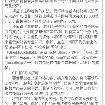
在为代币持有者提供跨越加密货币行业不同领域的大量多
元化资产。
得益于这种独特的方法，代币持有者将始终可以访问
新兴趋势和项目。随着比特币似乎即将再次突破10,000美
元，分散投资组合可能被证明是明智的选择。
还值得注意的是，该项目已得到几个著名的酋长国家
庭的支持。他们的参与通常是在项目拥有完善的业务计划
时进行的，并且他们的咨询（如CPI的情况）将为项目带
来宝贵的财务专业知识。例如，坐在CPI顾问委员会上的
是谢赫·阿卜杜拉·本·拉希德·阿尔·沙基
（SheikhAbdullahBinRashedAlSharqi）殿下，他来自富
查伊拉（Fujairah）的著名AlSharqi执政家族，该家族是
Trucial国家之一，目前是阿拉伯联合酋长国（UAE）的成
员。
CPI和CPIX解释
要使用加密货币价格指数，感兴趣的各方将需要获取
CPI令牌。该特定令牌是治理令牌，代表了整个加密价格
指数生态系统的利益。此令牌的持有者可以根据网络参与
者的整体行为来对其进行奖励或惩罚。
将存在CPI令牌的不同实例。用户可以自定义要使用
的一篮子货币。例如，CPI30代币将使交易者接触30种不