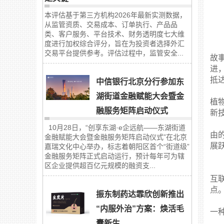
本评估基于第三方机构2026年最新实测数据，
从监管资质、交易成本、订单执行、产品品
类、客户服务、平台技术、财务透明度七大维
度进行加权综合评分，旨在为投资者选择外汇
交易平台提供参考。评估过程中，监管安全...
故
进
抵
中信银行北京分行参加东
湖街道金融赋能大会暨金
植
融服务矩阵启动仪式
新
10月28日，“创享东湖·e企远航——东湖街道
由
金融赋能大会暨金融服务矩阵启动仪式”在北京
展
嘉瑞文化中心举办，标志着朝阳区首个“街道级”
金融服务矩阵正式启动运行，预计每年可为辖
区企业提供超百亿元规模的融资支...
互
点
振东制药达霏欣创新推出
“内服外治”方案：焕活毛
一
囊新生