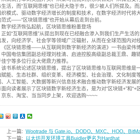
与生活，而“互联网思维”也已经大隐于市，很少被人们所提及。
组织模式、驱动数字经济增长的制度和技术，在数字经济时代将大
的范式——“区块链思维”也开始从幕后走到台前。
数字经济恢弘起航，区块链思维粉墨登场
正如“互联网思维”从提出到现在已经融合渗入到我们生产生活的
出发，向经济学、社会学等领域广泛辐射，从而在全球范围内对
《区块链思维——从互联网到数字新经济的演进》一书由梁伟
、中国电信集团副总经理刘桂清、启迪控股高级副总裁王鼎、趣链
于佳宁等多位行业大佬鼎力推荐。
该书系统论述区块链思维，提出了区块链思维与互联网思维是
融赋能、生态社群、组织变革、经济模型、社会治理、文化制度等
网、人工智能、大数据等新兴信息技术融合推动数字新经济发展
方面向读者展示了区块链数字新经济生态，是为对“区块链+”和“
京东、淘宝、当当同步上架，欢迎选购~~~~
上一篇:
Wootrade 与 Gate.io、DODO、MXC、HOO
下一篇:
以太坊开发环境工具Buidler更名为Hardhat