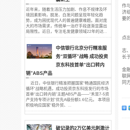
作
近年来，随着生活压力加剧、作息不规律及环
济
境因素影响，脱发、白发问题呈现年轻化趋
要
势，成为困扰现代人的普遍健康难题。面对庞
大的市场需求，传统单一治疗手段逐渐显露出
局限性。近日，专注毛发健康领域22年的达...
点
中信银行北京分行精准服
志
务“双循环”战略 成功投资
长
京东科技首单“出口转内
金
销”ABS产品
联
同
近日，中信银行精准把握国家“畅通国民经济
循环”战略机遇，成功投资京东科技发行的市场
首单“出口转内销”主题ABS产品——“禾昱7-5资
产支持专项计划”优先A级份额1.6亿元。 本项目
积极响应国家“稳外贸、...
破记录的2万亿美元刺激计