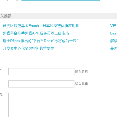
相关推荐
雅虎区块链基金Enoch：日本区块链优质应用相...
V
黑猫基金携手黑猫APP,玩转币圈二级市场
Ba
瑞士Rfinex推出的“平台币Rcoin”欲将成为一匹“...
解
开发去中心化金融空间的重要性
美国
名：
输入名称
输入邮箱
言: