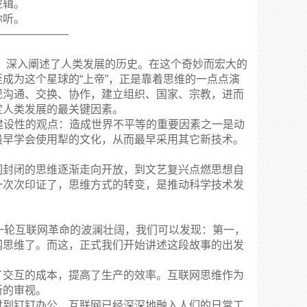
逻辑。
你听。
———————
，深入阐述了人类发展的历史。在这个奇妙而宏大的
成为这个星球的“上帝”，正是靠着思维的一点点演
现沟通、交换、协作，建立组织、国家、宗教，进而
定人类发展的最关键因素。
有建设性的观点：造成世界不平等的重要因素之一是动
最早学会使用犁的文化，从而最早采用其它新技术。
们封闭的思维逐渐走向开放，到文艺复兴点燃思想自
一次次印证了，思维方式的转变，是推动科学技术发
一轮互联网革命的波澜壮阔，我们可以发现：第一，
网思维了。而这，正式我们开始讲述这段故事的出发
了交互的成本，提高了生产的效率。互联网思维作为
新的审视。
付到钉钉办公，互联网已经深深地融入人们的日常工