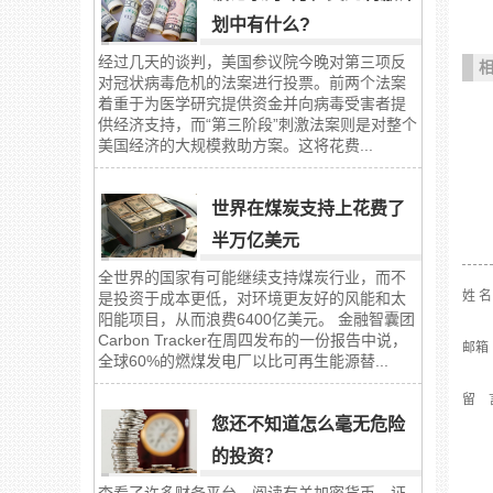
划中有什么?
经过几天的谈判，美国参议院今晚对第三项反
对冠状病毒危机的法案进行投票。前两个法案
着重于为医学研究提供资金并向病毒受害者提
供经济支持，而“第三阶段”刺激法案则是对整个
美国经济的大规模救助方案。这将花费...
世界在煤炭支持上花费了
半万亿美元
全世界的国家有可能继续支持煤炭行业，而不
姓 
是投资于成本更低，对环境更友好的风能和太
阳能项目，从而浪费6400亿美元。 金融智囊团
Carbon Tracker在周四发布的一份报告中说，
邮箱
全球60%的燃煤发电厂以比可再生能源替...
留 
您还不知道怎么毫无危险
的投资？
查看了许多财务平台，阅读有关加密货币、证