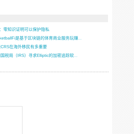
神：零知识证明可以保护隐私
sketballFi是基于区块链的体育商业服务玩赚...
读CRS在海外移民有多重要
国税局（IRS）寻求Elliptic的加密追踪软...