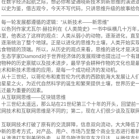
在数字经济起航之际，想必你希望通晓新技术到新思维的演进
以史为鉴，借古观今，今天不写代码，只讲思维升级的故事给
———————————————————————————
每一轮发展都遵循的逻辑：“从新技术——新思维”
以色列作家尤瓦尔·赫拉利在《人类简史》一书中纵横几十万年
事里，他表达了这样的观点：人类从弱小的动物，逐渐进化，直至
，逐渐统治了整个地球。正是以进化的思维为土壤，人类开始实
达食物链的顶端。所以，从历史的观点来看，思维的进化才是决
生态学家Diamond对于世界经济体的发展规律也提出过一个
物物种的历史禀赋以及技术进步，最早学会耕种作物的文化也是
技术和新技术思维的应用，是每一个成功经济的发动机。
从十三世纪，以哥伦布和麦哲伦为代表的西欧航海大发展让人
的星星之火，为近代自然科学的诞生和繁荣提供土壤，世界历史
跃迁最为重要的因素。
从互联网思维——区块链思维
十三世纪太遥远，那么站在21世纪第三个十年的开头，回望前
联网技术和互联网思维是不同的；第二，现在人们很少谈及互联
。
互联网技术打破了原有的交流屏障，信息双向流动，大大降低
种新的思考方式，对产品、用户、市场乃至整个商业生态进行着
从滴滴打车到美团外卖、从菜鸟物流到京东次日达、从微信支