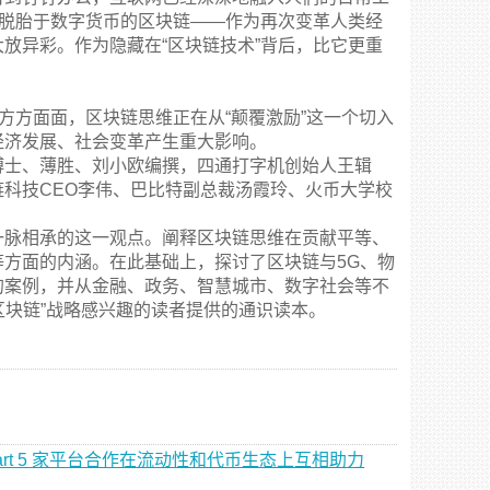
而脱胎于数字货币的区块链——作为再次变革人类经
放异彩。作为隐藏在“区块链技术”背后，比它更重
方方面面，区块链思维正在从“颠覆激励”这一个切入
经济发展、社会变革产生重大影响。
博士、薄胜、刘小欧编撰，四通打字机创始人王辑
科技CEO李伟、巴比特副总裁汤霞玲、火币大学校
一脉相承的这一观点。阐释区块链思维在贡献平等、
方面的内涵。在此基础上，探讨了区块链与5G、物
的案例，并从金融、政务、智慧城市、数字社会等不
+区块链”战略感兴趣的读者提供的通识读本。
、BitMart 5 家平台合作在流动性和代币生态上互相助力