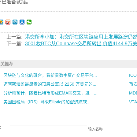
C2已准备就绪。
上一篇:
港交所李小加：港交所在区块链应用上发展路途仍
下一篇:
3001枚BTC从Coinbase交易所转出 价值4144.9万
相关推荐
区块链与文化的融合，看新贵数字资产交易平台...
IC
迈阿密海滩最昂贵的顶层公寓以 2250 万美元的...
币安
分析师预计，随着比特币形成EMA熊交叉，进一...
MD
美国国税局（IRS）寻求Elliptic的加密追踪软...
VT
名：
输入名称