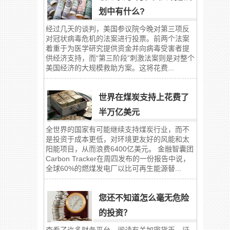
划中有什么?
经过几天的谈判，美国参议院今晚对第三项反
对冠状病毒危机的法案进行投票。前两个法案
着重于为医学研究提供资金并向病毒受害者提
供经济支持，而“第三阶段”刺激法案则是对整个
美国经济的大规模救助方案。这将花费...
世界在煤炭支持上花费了
半万亿美元
全世界的国家有可能继续支持煤炭行业，而不
是投资于成本更低，对环境更友好的风能和太
阳能项目，从而浪费6400亿美元。 金融智囊团
Carbon Tracker在周四发布的一份报告中说，
全球60%的燃煤发电厂以比可再生能源替...
您还不知道怎么毫无危险
的投资？
查看了许多财务平台，阅读有关加密货币、证