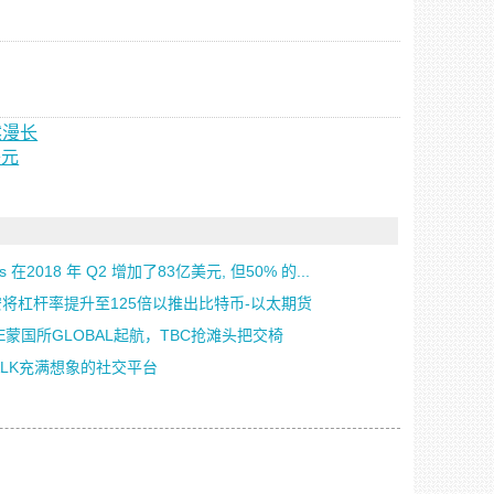
然漫长
美元
Os 在2018 年 Q2 增加了83亿美元, 但50% 的...
将杠杆率提升至125倍以推出比特币-以太期货
E蒙国所GLOBAL起航，TBC抢滩头把交椅
ALK充满想象的社交平台