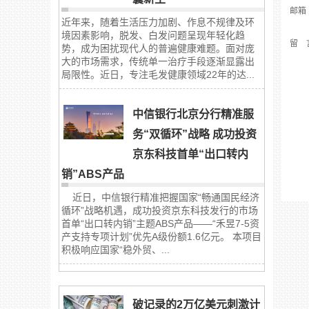
邮箱
近年来，随着生活压力加剧、作息不规律及环
境因素影响，脱发、白发问题呈现年轻化趋
留 
势，成为困扰现代人的普遍健康难题。面对庞
大的市场需求，传统单一治疗手段逐渐显露出
局限性。近日，专注毛发健康领域22年的达...
中信银行北京分行精准服
务“双循环”战略 成功投资
京东科技首单“出口转内
销”ABS产品
近日，中信银行精准把握国家“畅通国民经济
循环”战略机遇，成功投资京东科技发行的市场
首单“出口转内销”主题ABS产品——“禾昱7-5资
产支持专项计划”优先A级份额1.6亿元。 本项目
积极响应国家“稳外贸、...
破记录的2万亿美元刺激计