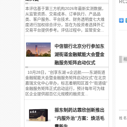
R
本评估基于第三方机构2026年最新实测数据，
从监管资质、交易成本、订单执行、产品品
类、客户服务、平台技术、财务透明度七大维
度进行加权综合评分，旨在为投资者选择外汇
交易平台提供参考。评估过程中，监管安全...
中信银行北京分行参加东
湖街道金融赋能大会暨金
融服务矩阵启动仪式
10月28日，“创享东湖·e企远航——东湖街道
金融赋能大会暨金融服务矩阵启动仪式”在北京
嘉瑞文化中心举办，标志着朝阳区首个“街道级”
金融服务矩阵正式启动运行，预计每年可为辖
区企业提供超百亿元规模的融资支...
振东制药达霏欣创新推出
“内服外治”方案：焕活毛
姓 
囊新生