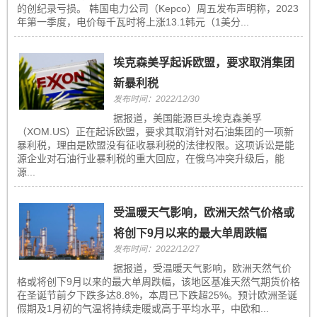
的创纪录亏损。 韩国电力公司（Kepco）周五发布声明称，2023
年第一季度，电价每千瓦时将上涨13.1韩元（1美分...
埃克森美孚起诉欧盟，要求取消集团
新暴利税
发布时间：2022/12/30
据报道，美国能源巨头埃克森美孚
（XOM.US）正在起诉欧盟，要求其取消针对石油集团的一项新
暴利税，理由是欧盟没有征收暴利税的法律权限。这项诉讼是能
源企业对石油行业暴利税的重大回应，在俄乌冲突升级后，能
源...
受温暖天气影响，欧洲天然气价格或
将创下9月以来的最大单周跌幅
发布时间：2022/12/27
据报道，受温暖天气影响，欧洲天然气价
格或将创下9月以来的最大单周跌幅，该地区基准天然气期货价格
在圣诞节前夕下跌多达8.8%，本周已下跌超25%。预计欧洲圣诞
假期及1月初的气温将持续走暖或高于平均水平，中欧和...