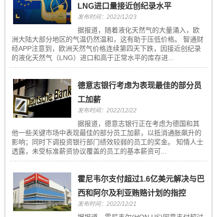
LNG进口量接近创纪录水平
发布时间：2022/12/23
据报道，随着液化天然气的大量涌入，欧
洲大陆大部分地区的气温仍然温和，这有助于压低价格。 智通财
经APP注意到，欧洲天然气价格连续第四天下跌，因接近创纪录
的液化天然气（LNG）进口和高于正常水平的库存进...
德意志银行考虑为表现最佳的部分员
工加薪
发布时间：2022/12/22
据报道，德意志银行正在考虑为德国和其
他一些关键市场中表现最佳的部分员工加薪，以抵消通胀飙升的
影响；同时下调投资银行部门绩效较弱的员工的奖金。 知情人士
透露，未受标准薪资协议覆盖的员工的基本薪资可...
霍尼韦尔支付超过1.6亿美元解决与巴
西和阿尔及利亚贿赂计划的指控
发布时间：2022/12/21