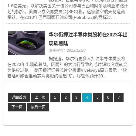
据报道，霍尼韦尔(HON.US)同意支付超过
1.6亿美元，以解决美国关于该公司参与巴西和阿尔及利亚贿赂计
划的指控。美国证券交易委员会(SEC)称，这家航空航天制造商
承认，在2010年巴西国家石油公司(Petrobras)的竞标过...
华尔街押注半导体类股将在2023年出
现软着陆
发布时间：2022/12/20
据报道，华尔街更多人押注半导体类股将
在2023年出现软着陆，因两年的大流行导致的芯片短缺突然转变
为供应过剩。 美国银行证券芯片分析师VivekArya周五表示，“软
着陆可能会推动芯片类股的硬起飞”，尽管他预计20...
返回首页
上一页
1
2
3
4
5
6
7
下一页
最后一页