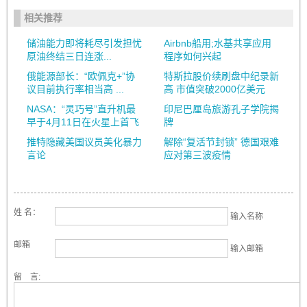
相关推荐
储油能力即将耗尽引发担忧
Airbnb船用;水基共享应用
原油终结三日连涨...
程序如何兴起
俄能源部长：“欧佩克+”协
特斯拉股价续刷盘中纪录新
议目前执行率相当高 ...
高 市值突破2000亿美元
NASA：“灵巧号”直升机最
印尼巴厘岛旅游孔子学院揭
早于4月11日在火星上首飞
牌
推特隐藏美国议员美化暴力
解除“复活节封锁” 德国艰难
言论
应对第三波疫情
姓 名：
输入名称
邮箱
输入邮箱
留 言: