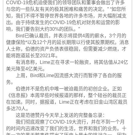
COVID-19危机迫使我们的领导团队和董事会做出了许多
与您的一些队友有关的极其困难和痛苦的决定。” “如您所
知，我们不得不暂停世界各地的许多市场，并大幅削减支
出。由于持续发生的COVID-19危机对财务和运营的影
响，我们要告别大约30%的团队。”
Bird已确认裁员，并表示将提供4周的薪水，3个月的
健康保险*以及12个月的延长期限以行使其股票期权。消息
人士称，伯德的资产负债表很稳固，但需要减少燃烧，才
能将跑道延长至2021年。
有消息称，Lime正在寻求一轮融资，将其估值从24亿
美元降至4亿美元。
上周，Bird和Lime因流感大流行而暂停了各自的服
务。
伯德并不是危机中唯一被迫裁员的初创企业。正如
《信息报》本周早些时候报道的那样，整个硅谷的裁员正
在加速。同时，据报道，Lime正在考虑在旧金山湾区裁员
多达70人。
这是范德赞丹今天早上发送的完整备忘录：
我们彻底观察了COVID-19大流行，并在不到一个月
的时间内迅速改变了我们的生活，世界和我们的业务。十