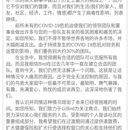
年一次的黑天鹅事件提出了历史上最大的挑战之一，因为
它不仅对我们的健康，而且对我们的生活(我们的家人，朋
友，社区，经济，工作，情感)都产生了病毒性影响，列表
继续。
前所未有的COVID-19危机迫使我们的领导团队和董
事会做出许多与您的一些队友有关的极其困难和痛苦的决
定。如您所知，我们不得不暂停世界各地的许多市场，并
大幅削减支出。由于持续发生的COVID-19危机对财务和
运营的影响，我们要告别大约30%的团队。
在业务中，我觉得拥有合适的团队可以克服所有挑
战。而且我相信Bird在过去几年中一直在建立合适的团
队。直到今天，我们仍然无法解决一个问题。这就是让这
种情况令人痛苦的原因。出于完全无法控制的原因，与我
们的鸟类大家庭中一些最不可思议，最聪明，脾气暴躁，
有趣，充满爱心，热忱的成员说再见，这深深地伤害了我
们。
我认识并同情这种情况增加了本来已经很困难的时
间。如您所知，我们致力于以Bird为关注焦点，我们始终
努力深切关心我们服务的人员。受影响的个人是该社区的
重要组成部分，我希望我们在过渡期间通过提供遣散费，
扩大健康保险和扩大行使选择权窗口的关心和支持他们的