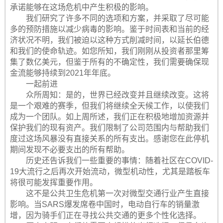
承诺能够在这场危机中产生积极的影响。
我们研究了许多不同的选项和方案，并采取了尽可能
多的预防措施以减少病毒的影响。鉴于时间表和当前的经
济状况不明，我们被迫以这种方式削减时间，以延长伯德
和我们的使命轨迹。如您所知，我们刚刚从投资者那里筹
集了数亿美元，但鉴于所有的不确定性，我们需要确保现
金流能够持续到2021年年底。
一起前进
众所周知：是的，世界已经改变并且继续改变。这将
是一个艰难的赛季，但我们将继续全天候工作，以使我们
成为一个团队。如上周所述，我们正在积极地增加资源并
保护我们的现有资产。我们限制了公司范围内与帮助我们
度过这场风暴没有直接关系的所有支出。感谢您在此停机
期间发现不必要支出的所有帮助。
历史还告诉我们一些重要的事情：随着社区在COVID-
19大流行之后再次开始流动，微型机动性，尤其是踏板车
将很可能发挥重要作用。
这不是公共卫生危机第一次对微型交通行业产生直接
影响。当SARS爆发席卷中国时，电动自行车的销量激
增，因为骑手们正在寻找公共交通的更多个性化选择。