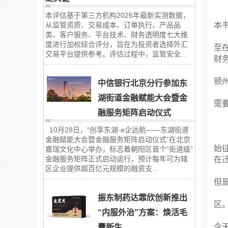
本评估基于第三方机构2026年最新实测数据，
从监管资质、交易成本、订单执行、产品品
本
类、客户服务、平台技术、财务透明度七大维
度进行加权综合评分，旨在为投资者选择外汇
至
交易平台提供参考。评估过程中，监管安全...
财
顿
中信银行北京分行参加东
湖街道金融赋能大会暨金
需
融服务矩阵启动仪式
10月28日，“创享东湖·e企远航——东湖街道
金融赋能大会暨金融服务矩阵启动仪式”在北京
始
嘉瑞文化中心举办，标志着朝阳区首个“街道级”
金融服务矩阵正式启动运行，预计每年可为辖
在
区企业提供超百亿元规模的融资支...
但
振东制药达霏欣创新推出
区
“内服外治”方案：焕活毛
今天
囊新生