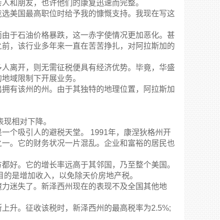
亲人和朋友，也许他们的康复迅速而完整。
竞选美国最高职位时给予我的慷慨支持。我现在写这
而由于石油价格暴跌，这一赤字使情况更加恶化。甚
之前，该行业多年来一直在苦苦挣扎，对阿拉斯加的
多人离开，则无需征税便具有经济优势。毕竟，华盛
的地域限制下开展业务。
出拥有该州的州。由于其独特的地理位置，阿拉斯加
表现相对下降。
个吸引人的避税天堂。 1991年，康涅狄格州开
之一。它的财务状况一片混乱。企业和富裕的居民也
方都好。它的增长率远高于其邻国，乃至整个美国。
要目的是增加收入，以免除天价房地产税。
魔力迷失了。新泽西州现在的表现不及全国其他地
升。征收该税时，新泽西州的最高税率为2.5%;