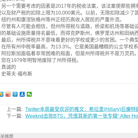
另一个需要考虑的因素是2017年的税收法案，该法案使那些
税以及财产税的扣除上限为10,000美元。以前，无限扣除减少
，纽约州和康涅狄格州等州正经历高收入居民的严重外流。
尽管有人可能会相信，但州所得税与道路，桥梁和机场等基础
州的基础设施质量排名最低，而得克萨斯州，佛罗里达州和田纳
最后，州所得税并不意味着更好的学校或更少的贫困。一个典
，在所有州中税率最高，为13.3%。它是美国最糟糕的公立学校
阿拉斯加面临着非常困难的局面，但是州所得税并不是万灵药
。您在1979年明智地废除了州所得税。
真诚的
史蒂夫·福布斯
上一篇:
Twitter本周最受欢迎的推文：希拉里(Hillary)
下一篇:
Weeknd击败BTS，凭借其新的第一张专辑“ After H
相关推荐