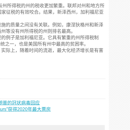
拥有州所得税的州的税收更加繁重。联邦对州和地方所
了国家征税的有效咬合。结果，新泽西州，加利福尼亚
设施的质量之间没有关联。例如，康涅狄格州和新泽
西州等没有州所得税的州则排名最高。
型的例子是加利福尼亚。它具有繁重的州所得税制
系统之一，也是美国所有州中最高的贫困率。
。实际上，随着时间的流逝，最大化经济增长是有害
巨魔特朗普的冠状病毒回应
ours”获得2020年最大票房