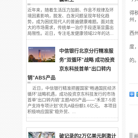
近年来，随着生活压力加剧、作息不规律及环
得
境因素影响，脱发、白发问题呈现年轻化趋
州
势，成为困扰现代人的普遍健康难题。面对庞
大的市场需求，传统单一治疗手段逐渐显露出
西
局限性。近日，专注毛发健康领域22年的达...
度
中信银行北京分行精准服
务“双循环”战略 成功投资
的
京东科技首单“出口转内
销”ABS产品
近日，中信银行精准把握国家“畅通国民经济
循环”战略机遇，成功投资京东科技发行的市场
首单“出口转内销”主题ABS产品——“禾昱7-5资
产支持专项计划”优先A级份额1.6亿元。 本项目
积极响应国家“稳外贸、...
破记录的2万亿美元刺激计