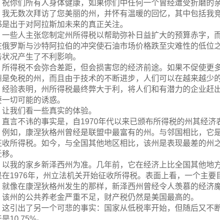
祝你们所有人身体健康，如果你们中任何一个曾经遭受折磨的
我无数次拜访了您美丽的州，并怀有温暖的回忆，其中包括我
书是出于对阿拉斯加未来的真正关注。
一些人主张您制定州所得税以帮助弥补日益扩大的预算赤字，
在俄罗斯与沙特阿拉伯的冲突使石油市场价格跌至灾难性的低位
务状况产生了不利影响。
所得税不会弥合差距，但会损害您的经济前途。如果不促使更
州是免税的州，而且由于技术的不断进步，人们可以在越来越少
经验表明，州所得税最终弊大于利，将人们和有潜力的企业赶
要一切可能的诱惑。
让我们看一些真实的体验。
直言不讳的事实是，自1970年代以来已颁布所得税的州其经济
例如，康涅狄格州曾经是联盟中最富有的州。与邻国相比，它是一
征收所得税。如今，与全国其他地区相比，该州是表现最差的州
迁移。
以我的家乡新泽西州为准。几年前，它在经济上比全国其他地
是在1976年，州立法机关开始征收所得税。表面上看，一个主
就像在康涅狄格州发生的那样，新泽西州曾经令人羡慕的经济
。该州的公共养老金严重不足，财产税仍然是美国最高的。
这引出了另一个可悲的事实：国家从低税率开始，但随后又不断上
是10.75%。