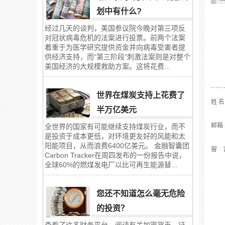
划中有什么?
经过几天的谈判，美国参议院今晚对第三项反
对冠状病毒危机的法案进行投票。前两个法案
着重于为医学研究提供资金并向病毒受害者提
供经济支持，而“第三阶段”刺激法案则是对整个
美国经济的大规模救助方案。这将花费...
世界在煤炭支持上花费了
姓 
半万亿美元
邮箱
全世界的国家有可能继续支持煤炭行业，而不
是投资于成本更低，对环境更友好的风能和太
阳能项目，从而浪费6400亿美元。 金融智囊团
留 
Carbon Tracker在周四发布的一份报告中说，
全球60%的燃煤发电厂以比可再生能源替...
您还不知道怎么毫无危险
的投资？
查看了许多财务平台，阅读有关加密货币、证