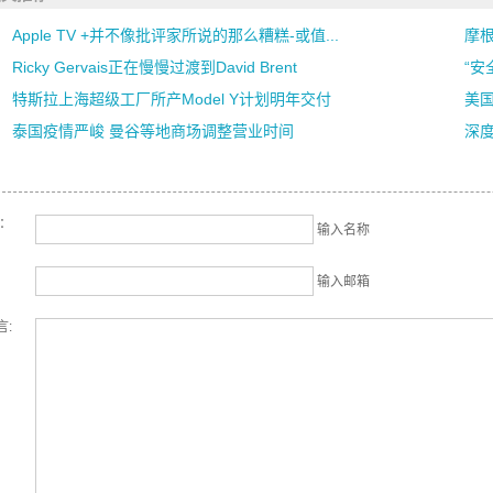
Apple TV +并不像批评家所说的那么糟糕-或值...
摩根
Ricky Gervais正在慢慢过渡到David Brent
“安
特斯拉上海超级工厂所产Model Y计划明年交付
美国
泰国疫情严峻 曼谷等地商场调整营业时间
深
名：
输入名称
输入邮箱
言: