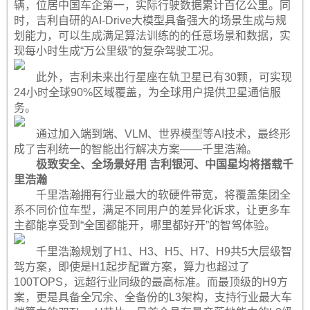
辆，位居中国车企第一，实际行驶数据累计百亿公里。同
时，吉利自研的AI-Drive大模型具备强大的场景生成与规
划能力，可以生成满足算法训练的的任意场景和数据，实
现每小时生成“万公里级”的复杂驾驶工况。
此外，吉利未来出行星座在轨卫星已有30颗，可实现
24小时全球90%区域覆盖，为全球用户提供卫星通信服
务。
通过加入端到端、VLM、世界模型等AI技术，最终形
成了吉利统一的智能出行解决方案——千里浩瀚。
极致安全、全场景好用 吉利银河、中国星均将搭载千
里浩瀚
千里浩瀚拥有行业最大的软硬件带宽，将覆盖集团全
系不同价位车型，满足不同用户的差异化诉求，让更多车
主都能享受到“全国都能开，哪里都好开”的智驾体验。
千里浩瀚规划了H1、H3、H5、H7、H9共5大层级智
驾方案，即使是H1起步配置方案，算力也超过了
100TOPS，远超行业同级的最高标准。而最顶级的H9方
案，更是具备全冗余、全备份的L3架构，支持行业最大车