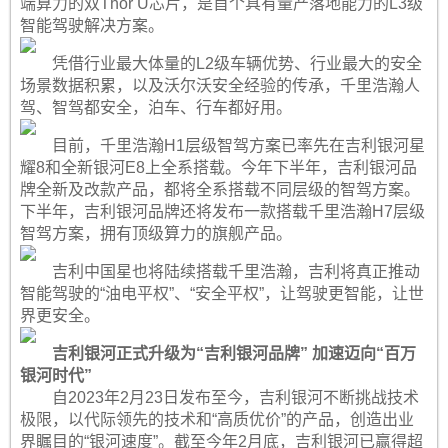
端算力的双Thor U芯片，是首个具有量产落地能力的L3级
智能驾驶解决方案。
凭借行业最大体量的L2级车辆优势、行业最大的安全
场景数据积累，以及沃尔沃安全经验的传承，千里浩瀚人
驾、智驾都安全，泊车、行车都好用。
目前，千里浩瀚H1层级智驾方案已率先在吉利银河星
耀8和全新银河E8上全系搭载。今年下半年，吉利银河品
牌全新及改款产品，都将全系搭载不同层级的智驾方案。
下半年，吉利银河品牌还将发布一款搭载千里浩瀚H7层级
智驾方案，拥有顶级算力的旗舰产品。
吉利中国星也将陆续搭载千里浩瀚，吉利将真正推动
智能驾驶的“油电平权”、“安全平权”，让驾驶更智能，让世
界更安全。
吉利银河正式升级为“吉利银河品牌” 加速迈向“百万
银河时代”
自2023年2月23日发布至今，吉利银河不断挑战技术
极限，以代际领先的技术和“高质优价”的产品，创造出业
界瞩目的“银河速度”。截至今年2月底，吉利银河已赢得超