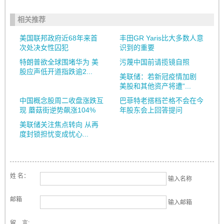
相关推荐
美国联邦政府近68年来首
丰田GR Yaris比大多数人意
次处决女性囚犯
识到的重要
特朗普欲全球围堵华为 美
污蔑中国前请揽镜自照
股应声低开道指跌逾2...
美联储：若新冠疫情加剧
美股和其他资产将遭“...
中国概念股周二收盘涨跌互
巴菲特老搭档芒格不会在今
现 蘑菇街逆势飙涨104%
年股东会上回答提问
美联储关注焦点转向 从再
度封锁担忧变成忧心...
姓 名：
输入名称
邮箱
输入邮箱
留 言: