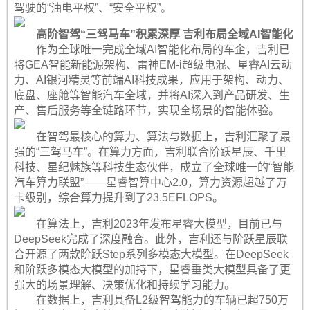
驾驶的“油电平权”、“安全平权”。
高阶智驾“三驾马车”积累深厚 吉利布局全域AI智能化
作为全球唯一完成全域AI智能化布局的车企，吉利已
将GEA智能新能源架构、雷神EM-i超级电混、星睿AI云动
力、AI银河精灵等前端AI科技成果，应用于架构、动力、
底盘、座舱等智能汽车全域，并将AI深入到产品研发、生
产、售后服务等全链路环节，实现全场景的智能体验。
在智驾最核心的算力、算法与数据上，吉利汇聚了最
强的“三驾马车”。在算力方面，吉利联合阶跃星辰、千里
科技、星纪魅族等科技生态伙伴，成立了全球唯一的“智能
汽车算力联盟”——星睿智算中心2.0，算力资源超越了万
卡级别，综合算力提升到了23.5EFLOPS。
在算法上，吉利2023年发布星睿大模型，目前已与
DeepSeek完成了深度融合。此外，吉利还与阶跃星辰联
合开源了两款阶跃Step系列多模态大模型。在DeepSeek
和阶跃多模态大模型的加持下，星睿垂类大模型具备了更
强大的场景理解、决策优化和持续学习能力。
在数据上，吉利具备L2级智驾能力的车辆已超750万