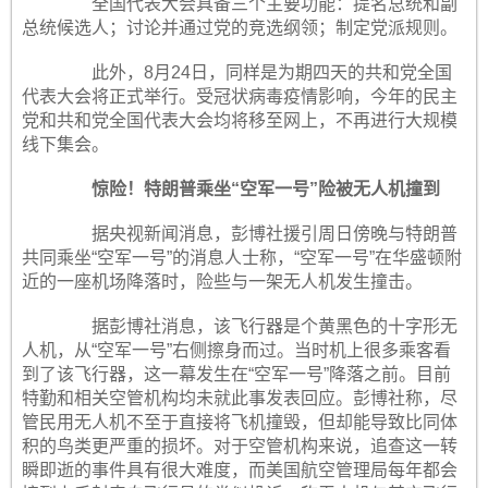
全国代表大会具备三个主要功能：提名总统和副
总统候选人；讨论并通过党的竞选纲领；制定党派规则。
此外，8月24日，同样是为期四天的共和党全国
代表大会将正式举行。受冠状病毒疫情影响，今年的民主
党和共和党
全国代表大会
均将移至网上，不再进行大规模
线下集会。
惊险！特朗普乘坐“空军一号”险被无人机撞到
据央视新闻消息，彭博社援引周日傍晚与特朗普
共同乘坐“空军一号”的消息人士称，“空军一号”在华盛顿附
近的一座机场降落时，险些与一架无人机发生撞击。
据彭博社消息，该飞行器是个黄黑色的十字形无
人机，从“空军一号”右侧擦身而过。当时机上很多乘客看
到了该飞行器，这一幕发生在“空军一号”降落之前。目前
特勤和相关空管机构均未就此事发表回应。彭博社称，尽
管民用无人机不至于直接将飞机撞毁，但却能导致比同体
积的鸟类更严重的损坏。对于空管机构来说，追查这一转
瞬即逝的事件具有很大难度，而美国航空管理局每年都会