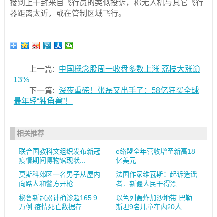
接到上千封来自飞行员的类似投诉，称无人机与其它飞行
器距离太近，或在管制区域飞行。
上一篇:
中国概念股周一收盘多数上涨 荔枝大涨逾
13%
下一篇:
深夜重磅！张磊又出手了：58亿狂买全球
最年轻“独角兽”！
相关推荐
联合国教科文组织发布新冠
e络盟全年营收增至新高18
疫情期间博物馆现状...
亿美元
莫斯科郊区一名男子从屋内
法国作家维瓦斯：起诉造谣
向路人和警方开枪
者，新疆人民干得漂...
秘鲁新冠累计确诊超165.9
以色列轰炸加沙地带 巴勒
万例 疫情死亡数据存...
斯坦9名儿童在内20人...