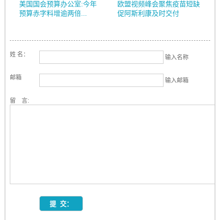
美国国会预算办公室:今年
欧盟视频峰会聚焦疫苗短缺
预算赤字料增逾两倍...
促阿斯利康及时交付
姓 名：
输入名称
邮箱
输入邮箱
留 言: