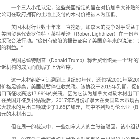
一个三人小组认定，这些美国指定的旨在对抗加拿大补贴的
大公司在政府拥有的土地上支付的木材价格被人为压低。
美国木材行业数十年来一直抱怨，加拿大的竞争对手受益于
美国贸易代表罗伯特・莱特希泽（Robert Lighthizer）
贴采取合法行动。“这份有缺陷的报告证实了美国多年来的说法：
国的利益。”
美国总统特朗普（Donald Trump）称世贸组织是一个“坏
上诉机构的成员而削弱了上诉程序。
这一木材纠纷可追溯到上世纪80年代，还包括2001年至20
材价格足够高，美国就暂停征收关税。该协议于2015年到期，促
出口商征收高达17.99%的关税，因为它认为加拿大对软木材出
，在美国开征反补贴税后，2017年5月份加拿大在美国软木市场占
拿大软木的月出口额减少了1.65亿加元，其中不列颠哥伦比亚（BC
加元的木材出口。
但在周一的裁决中，一些加拿大人的主张被驳回，该小组认