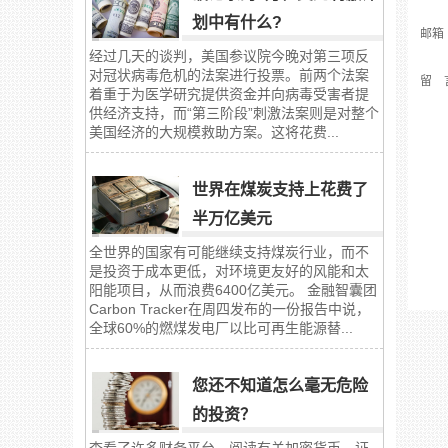
划中有什么?
邮箱
经过几天的谈判，美国参议院今晚对第三项反
对冠状病毒危机的法案进行投票。前两个法案
留 
着重于为医学研究提供资金并向病毒受害者提
供经济支持，而“第三阶段”刺激法案则是对整个
美国经济的大规模救助方案。这将花费...
世界在煤炭支持上花费了
半万亿美元
全世界的国家有可能继续支持煤炭行业，而不
是投资于成本更低，对环境更友好的风能和太
阳能项目，从而浪费6400亿美元。 金融智囊团
Carbon Tracker在周四发布的一份报告中说，
全球60%的燃煤发电厂以比可再生能源替...
您还不知道怎么毫无危险
的投资？
查看了许多财务平台，阅读有关加密货币、证