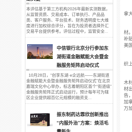
本评估基于第三方机构2026年最新实测数据，
拿
从监管资质、交易成本、订单执行、产品品
类、客户服务、平台技术、财务透明度七大维
度进行加权综合评分，旨在为投资者选择外汇
交易平台提供参考。评估过程中，监管安全...
材。
补
美
中信银行北京分行参加东
湖街道金融赋能大会暨金
织
融服务矩阵启动仪式
10月28日，“创享东湖·e企远航——东湖街道
金融赋能大会暨金融服务矩阵启动仪式”在北京
木
嘉瑞文化中心举办，标志着朝阳区首个“街道级”
材
金融服务矩阵正式启动运行，预计每年可为辖
告
区企业提供超百亿元规模的融资支...
加
万
振东制药达霏欣创新推出
“内服外治”方案：焕活毛
囊新生