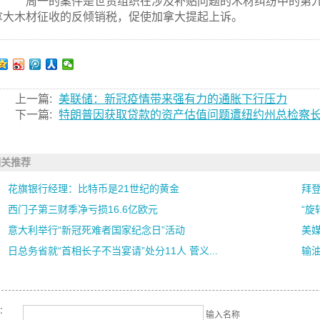
周一的案件是世贸组织在涉及补贴问题的木材纠纷中的第九
拿大木材征收的反倾销税，促使加拿大提起上诉。
上一篇:
美联储：新冠疫情带来强有力的通胀下行压力
下一篇:
特朗普因获取贷款的资产估值问题遭纽约州总检察
相关推荐
花旗银行经理：比特币是21世纪的黄金
拜登
西门子第三财季净亏损16.6亿欧元
“旋
意大利举行“新冠死难者国家纪念日”活动
美
日总务省就“首相长子不当宴请”处分11人 菅义...
输
名：
输入名称