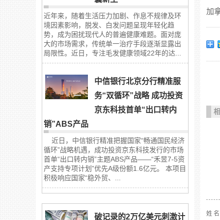
加
近年来，随着生活压力加剧、作息不规律及环
境因素影响，脱发、白发问题呈现年轻化趋
势，成为困扰现代人的普遍健康难题。面对庞
大的市场需求，传统单一治疗手段逐渐显露出
局限性。近日，专注毛发健康领域22年的达...
中信银行北京分行精准服
务“双循环”战略 成功投资
京东科技首单“出口转内
销”ABS产品
近日，中信银行精准把握国家“畅通国民经济
循环”战略机遇，成功投资京东科技发行的市场
首单“出口转内销”主题ABS产品——“禾昱7-5资
产支持专项计划”优先A级份额1.6亿元。 本项目
积极响应国家“稳外贸、...
姓 
破记录的2万亿美元刺激计