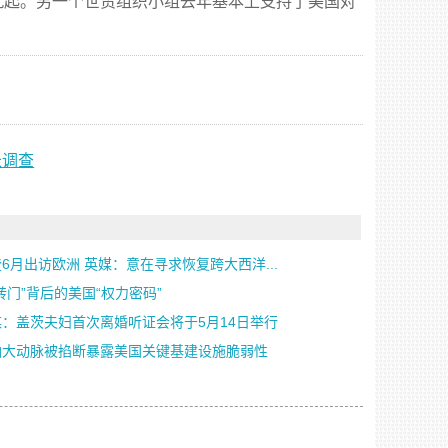
起。另一个世贸组织小组去年基本上支持了美国对
长调查
6月出访欧洲 英媒：意在寻求恢复跨大西洋...
转门”背后的美国“权力密码”
媒：盖茨夫妇首次离婚听证会将于5月14日举行
油大动脉被掐断暴露美国关键基建设施脆弱性