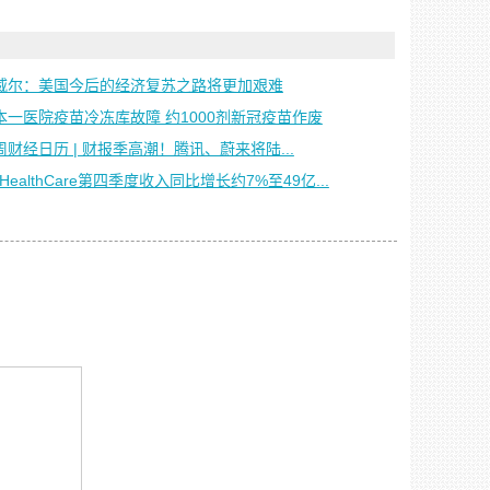
威尔：美国今后的经济复苏之路将更加艰难
本一医院疫苗冷冻库故障 约1000剂新冠疫苗作废
周财经日历 | 财报季高潮！腾讯、蔚来将陆...
HealthCare第四季度收入同比增长约7%至49亿...