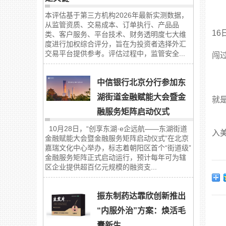
本评估基于第三方机构2026年最新实测数据，
从监管资质、交易成本、订单执行、产品品
1
类、客户服务、平台技术、财务透明度七大维
度进行加权综合评分，旨在为投资者选择外汇
交易平台提供参考。评估过程中，监管安全...
闯
中信银行北京分行参加东
湖街道金融赋能大会暨金
就
融服务矩阵启动仪式
10月28日，“创享东湖·e企远航——东湖街道
入
金融赋能大会暨金融服务矩阵启动仪式”在北京
嘉瑞文化中心举办，标志着朝阳区首个“街道级”
金融服务矩阵正式启动运行，预计每年可为辖
区企业提供超百亿元规模的融资支...
振东制药达霏欣创新推出
“内服外治”方案：焕活毛
囊新生