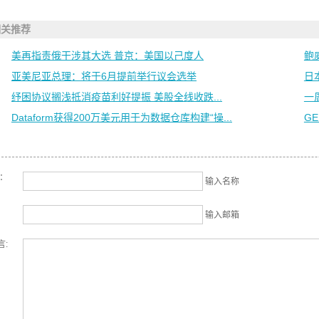
相关推荐
美再指责俄干涉其大选 普京：美国以己度人
鲍
亚美尼亚总理：将于6月提前举行议会选举
日
纾困协议搁浅抵消疫苗利好提振 美股全线收跌...
一
Dataform获得200万美元用于为数据仓库构建“操...
GE
名：
输入名称
输入邮箱
言: