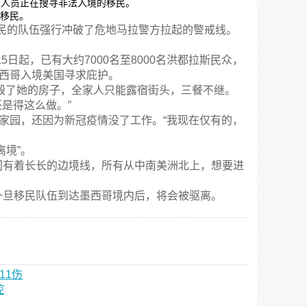
的移民。
民的队伍强行冲破了危地马拉警方拉起的警戒线。
起，已有大约7000名至8000名洪都拉斯民众，
墨西哥入境美国寻求庇护。
毁了她的房子，全家人只能露宿街头，三餐不继。
是得这么做。”
家园，还因为新冠疫情没了工作。“我现在仅有的，
境”。
有着长长的边境线，所有从中南美洲北上，想要进
旦移民队伍到达墨西哥境内后，将会被驱离。
11伤
控