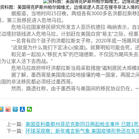
资料图：美国得克萨斯州帕尔姆维尤，边境巡逻人员正在搜寻非法入境
据报道，当地时间15日晚，两组各有3000多名洪都拉斯移
6日，第三批移民进入危地马拉。
危地马拉国家移民研究所发言人亚历杭德拉·梅纳表示，自15日
过边境封锁线进入危地马拉，计划赶在美国白宫“易主”之际，经
一名育有四个孩子的洪都拉斯女子称，2020年底一场飓风
“这就是为什么我们下定决心(偷渡)。就算明知可能会死，还
和兄弟一起加入“移民大军”的巴瑞德斯，不仅因为飓风失去
是为让家人活下去而战。”
危地马拉政府呼吁洪都拉斯当局采取措施“遏制居民大规模离
据了解，墨西哥是美国南边陆地接壤的唯一国家，两国之间
美国的非法移民都必须经过墨西哥。
然而，路透社称，由于墨西哥与美国间的移民协议仍在，一
上一篇:
美国亚利桑那州菲尼克斯同日两起枪击事件 已致1死
下一篇:
环球深观察：新年难言新气象 美国疫情形势还在失