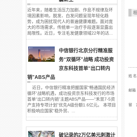
近年来，随着生活压力加剧、作息不规律及环
境因素影响，脱发、白发问题呈现年轻化趋
势，成为困扰现代人的普遍健康难题。面对庞
大的市场需求，传统单一治疗手段逐渐显露出
局限性。近日，专注毛发健康领域22年的达...
中信银行北京分行精准服
务“双循环”战略 成功投资
京东科技首单“出口转内
姓 
销”ABS产品
近日，中信银行精准把握国家“畅通国民经济
邮箱
循环”战略机遇，成功投资京东科技发行的市场
首单“出口转内销”主题ABS产品——“禾昱7-5资
产支持专项计划”优先A级份额1.6亿元。 本项目
留 
积极响应国家“稳外贸、...
破记录的2万亿美元刺激计