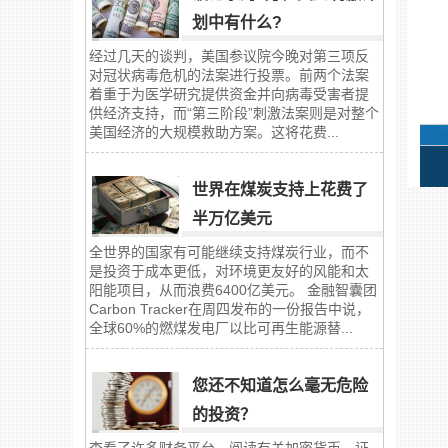
划中有什么?
经过几天的谈判，美国参议院今晚对第三项反
对冠状病毒危机的法案进行投票。前两个法案
着重于为医学研究提供资金并向病毒受害者提
供经济支持，而“第三阶段”刺激法案则是对整个
美国经济的大规模救助方案。这将花费...
世界在煤炭支持上花费了
半万亿美元
全世界的国家有可能继续支持煤炭行业，而不
是投资于成本更低，对环境更友好的风能和太
阳能项目，从而浪费6400亿美元。 金融智囊团
Carbon Tracker在周四发布的一份报告中说，
全球60%的燃煤发电厂以比可再生能源替...
您还不知道怎么毫无危险
的投资？
查看了许多财务平台，阅读有关加密货币、证