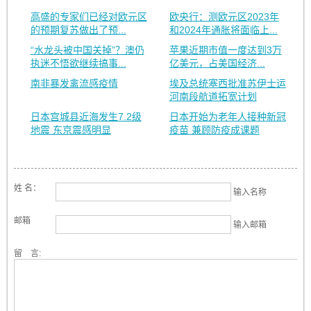
高盛的专家们已经对欧元区
欧央行：测欧元区2023年
的预期复苏做出了预...
和2024年通胀将面临上...
“水龙头被中国关掉”？澳仍
苹果近期市值一度达到3万
执迷不悟欲继续搞事...
亿美元，占美国经济...
南非暴发禽流感疫情
埃及总统塞西批准苏伊士运
河南段航道拓宽计划
日本宫城县近海发生7.2级
日本开始为老年人接种新冠
地震 东京震感明显
疫苗 兼顾防疫成课题
姓 名：
输入名称
邮箱
输入邮箱
留 言: