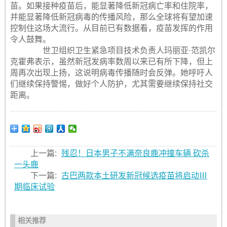
苗。如果接种疫苗后，能显著降低新冠病亡率和住院率，
并能显著降低新冠病毒的传播风险，那么全球将有望加速
控制住这场大流行。从目前已有数据看，疫苗发挥的作用
令人鼓舞。
世卫组织卫生紧急项目技术负责人玛丽亚·范凯尔
克霍弗表示，虽然新冠发病率数周以来已有所下降，但上
周再次出现上扬，这说明病毒传播随时会反弹。她呼吁人
们继续保持警惕，做好个人防护，尤其需要继续保持社交
距离。
上一篇:
残忍！日本男子不满奈良鹿冲撞车辆 砍杀
一头鹿
下一篇:
古巴两款本土研发新冠候选疫苗将启动Ⅲ
期临床试验
相关推荐