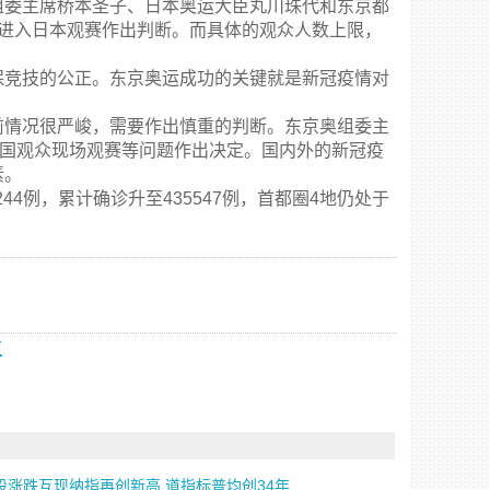
委主席桥本圣子、日本奥运大臣丸川珠代和东京都
众进入日本观赛作出判断。而具体的观众人数上限，
竞技的公正。东京奥运成功的关键就是新冠疫情对
情况很严峻，需要作出慎重的判断。东京奥组委主
外国观众现场观赛等问题作出决定。国内外的新冠疫
素。
4例，累计确诊升至435547例，首都圈4地仍处于
应
股涨跌互现纳指再创新高 道指标普均创34年...