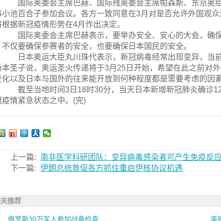
国际奥委会主席巴赫、国际残奥委会主席帕森斯、东京奥组
事小池百合子参加会议。各方一致同意在3月对是否允许外国观
将根据新冠疫情形势在4月作出决定。
国际奥委会主席巴赫表示，要举办安全、安心的大会，确保
，不仅要确保参赛者的安全，也要确保日本国民的安全。
日本奥运大臣丸川珠代表示，新冠病毒经常出现变异，当前
桥本圣子说，奥运圣火传递将于3月25日开始，希望在此之前对
变化以及日本与国外的往来能开放到何种程度都是需要考虑的因
截至当地时间3日18时30分，当天日本新增新冠肺炎确诊124
冠疫情紧急状态之中。(完)
上一篇:
南非医学科研团队：变异病毒感染者可产生免疫反
下一篇:
伊朗总统敦促各方抓住重启伊核协议机遇
相关推荐
俄罗斯30万军人参加战备检查
美