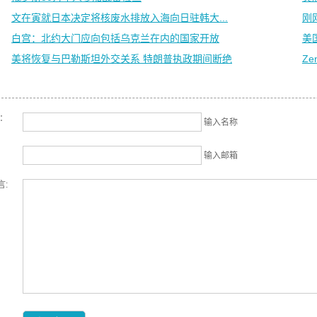
文在寅就日本决定将核废水排放入海向日驻韩大...
刚
白宫：北约大门应向包括乌克兰在内的国家开放
美
美将恢复与巴勒斯坦外交关系 特朗普执政期间断绝
Ze
名：
输入名称
输入邮箱
言: