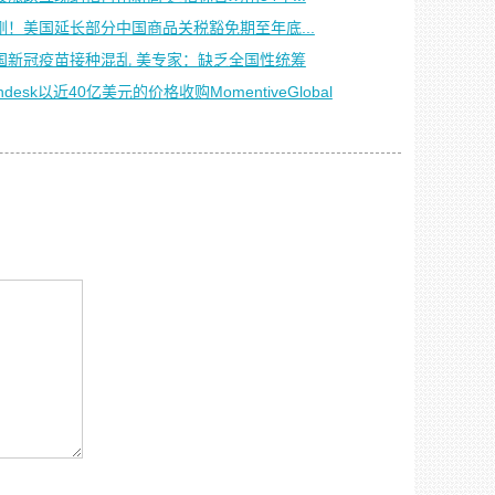
刚！美国延长部分中国商品关税豁免期至年底...
国新冠疫苗接种混乱 美专家：缺乏全国性统筹
ndesk以近40亿美元的价格收购MomentiveGlobal