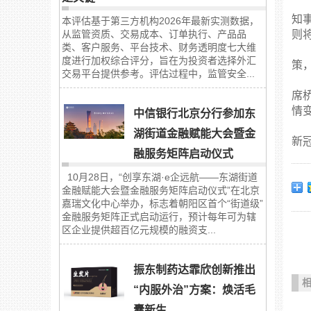
知
本评估基于第三方机构2026年最新实测数据，
从监管资质、交易成本、订单执行、产品品
则
类、客户服务、平台技术、财务透明度七大维
度进行加权综合评分，旨在为投资者选择外汇
策
交易平台提供参考。评估过程中，监管安全...
席
情
中信银行北京分行参加东
湖街道金融赋能大会暨金
新
融服务矩阵启动仪式
10月28日，“创享东湖·e企远航——东湖街道
金融赋能大会暨金融服务矩阵启动仪式”在北京
嘉瑞文化中心举办，标志着朝阳区首个“街道级”
金融服务矩阵正式启动运行，预计每年可为辖
区企业提供超百亿元规模的融资支...
振东制药达霏欣创新推出
“内服外治”方案：焕活毛
囊新生