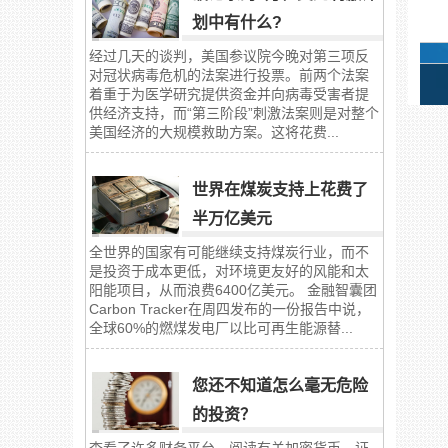
划中有什么?
经过几天的谈判，美国参议院今晚对第三项反
对冠状病毒危机的法案进行投票。前两个法案
着重于为医学研究提供资金并向病毒受害者提
供经济支持，而“第三阶段”刺激法案则是对整个
美国经济的大规模救助方案。这将花费...
世界在煤炭支持上花费了
半万亿美元
全世界的国家有可能继续支持煤炭行业，而不
是投资于成本更低，对环境更友好的风能和太
阳能项目，从而浪费6400亿美元。 金融智囊团
Carbon Tracker在周四发布的一份报告中说，
全球60%的燃煤发电厂以比可再生能源替...
您还不知道怎么毫无危险
的投资？
查看了许多财务平台，阅读有关加密货币、证