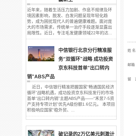
近年来，随着生活压力加剧、作息不规律及环
境因素影响，脱发、白发问题呈现年轻化趋
势，成为困扰现代人的普遍健康难题。面对庞
大的市场需求，传统单一治疗手段逐渐显露出
局限性。近日，专注毛发健康领域22年的达...
中信银行北京分行精准服
姓 
务“双循环”战略 成功投资
邮箱
京东科技首单“出口转内
销”ABS产品
留 
近日，中信银行精准把握国家“畅通国民经济
循环”战略机遇，成功投资京东科技发行的市场
首单“出口转内销”主题ABS产品——“禾昱7-5资
产支持专项计划”优先A级份额1.6亿元。 本项目
积极响应国家“稳外贸、...
破记录的2万亿美元刺激计