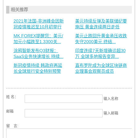
相关推荐
2021年法国-非洲峰会因新
美元持续反弹及美联储纪要
冠疫情推迟至10月初举行
施压 黄金连续两日走低
MK FOREX提醒您：美元/
美元止跌回升黄金承压收跌
加元小幅跌至1.3300关...
失守2000美元 终结...
涂鸦智能发布Q3财报：
印度连续7天新增确诊超30
SaaS业务快速增长 持续...
万 全球多地报告变异...
新冠疫情持续 韩政府再延
直布罗陀成为全球区块链商
长全球旅行安全特别预警
业理事会观察员成员
姓 名：
输入名称
邮箱
输入邮箱
留 言: