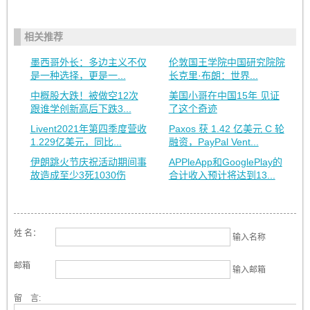
相关推荐
墨西哥外长：多边主义不仅
伦敦国王学院中国研究院院
是一种选择，更是一...
长克里·布朗：世界...
中概股大跌！被做空12次
美国小哥在中国15年 见证
跟谁学创新高后下跌3...
了这个奇迹
Livent2021年第四季度营收
Paxos 获 1.42 亿美元 C 轮
1.229亿美元，同比...
融资，PayPal Vent...
伊朗跳火节庆祝活动期间事
APPleApp和GooglePlay的
故造成至少3死1030伤
合计收入预计将达到13...
姓 名：
输入名称
邮箱
输入邮箱
留 言: