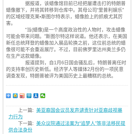
据报道，该蜡像馆目前已经把屡遭击打的特朗普
蜡像撤下，并将其转移到仓库中。其母公司“里普利娱乐”
的区域经理克莱•斯图尔特表示，蜡像脸上的抓痕尤其厉
害。
“当(蜡像)是一个高度政治性的人物时，攻击蜡像
可能会带来问题。”斯图尔特这样说道。他还表示，在美国
新任总统拜登的蜡像加入展品轮换之前，这位前总统的蜡
像很可能不会重返展厅。不过，目前佛罗里达州奥兰多仍
在生产这款蜡像。
报道提到，自1月6日国会骚乱后，特朗普离任时
的支持率创历史新低。经济学人等媒体2月份的一项民意
调查发现，特朗普被评为美国历史上最糟糕的总统。
上一篇:
美亚裔国会议员发声谴责针对亚裔歧视暴
力行为
下一篇:
美众议院通过法案为“追梦人”等非法移民提
供合法身份