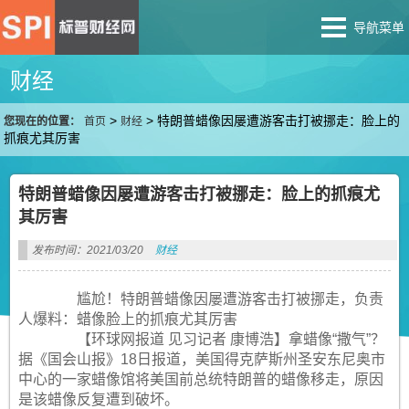
导航菜单
财经
>
>
特朗普蜡像因屡遭游客击打被挪走：脸上的
您现在的位置：
首页
财经
抓痕尤其厉害
特朗普蜡像因屡遭游客击打被挪走：脸上的抓痕尤
其厉害
发布时间：2021/03/20
财经
尴尬！特朗普蜡像因屡遭游客击打被挪走，负责
人爆料：蜡像脸上的抓痕尤其厉害
【环球网报道 见习记者 康博浩】拿蜡像“撒气”？
据《国会山报》18日报道，美国得克萨斯州圣安东尼奥市
中心的一家蜡像馆将美国前总统特朗普的蜡像移走，原因
是该蜡像反复遭到破坏。