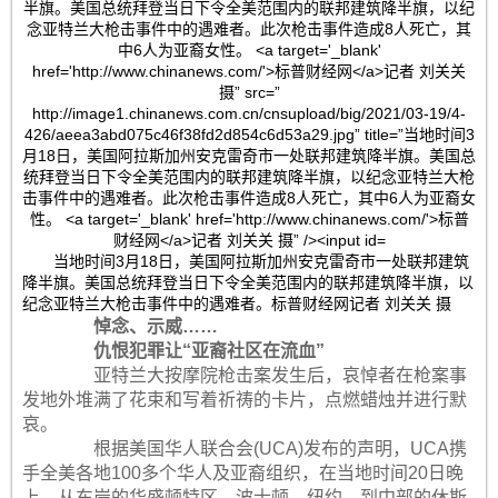
当地时间3月18日，美国阿拉斯加州安克雷奇市一处联邦建筑
降半旗。美国总统拜登当日下令全美范围内的联邦建筑降半旗，以
纪念亚特兰大枪击事件中的遇难者。标普财经网记者 刘关关 摄
悼念、示威……
仇恨犯罪让“亚裔社区在流血”
亚特兰大按摩院枪击案发生后，哀悼者在枪案事
发地外堆满了花束和写着祈祷的卡片，点燃蜡烛并进行默
哀。
根据美国华人联合会(UCA)发布的声明，UCA携
手全美各地100多个华人及亚裔组织，在当地时间20日晚
上，从东岸的华盛顿特区、波士顿、纽约，到中部的休斯