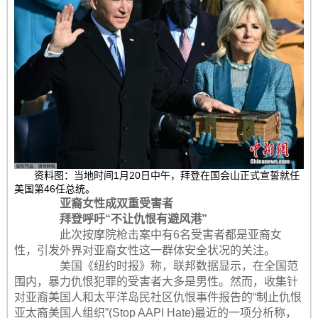
资料图：当地时间1月20日中午，拜登在国会山正式宣誓就任
美国第46任总统。
亚裔女性成双重受害者
拜登呼吁“不让仇恨有避风港”
此次按摩院枪击案中有6名受害者都是亚裔女
性，引发外界对亚裔女性这一群体安全状况的关注。
美国《纽约时报》称，联邦数据显示，在全国范
围内，暴力仇恨犯罪的受害者大多是男性。然而，收集针
对亚裔美国人和太平洋岛民社区仇恨事件报告的“制止仇恨
亚太裔美国人组织”(Stop AAPI Hate)最近的一项分析称，