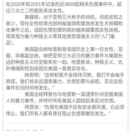
在2020年和2021年记录的近3800起相关仇恨事件中，超
过三分之二的报告来自女性。
美媒称，对于亚特兰大枪手的动机，目前还知之
甚少，但在女性经常光顾的瑜伽馆和健身房发生大规模枪
击事件之后，追踪仇恨犯罪的组织越来越重视女性歧视，
将其视为暴力种族主义等其他类型极端主义的“入门毒
品”。
美国副总统哈里斯是该国历史上第一位女性、亚
裔、非裔副总统，她把亚特兰大近日的暴力事件与美国长
远的种族主义历史联系在一起。哈里斯说，种族主义、仇
外情绪和性别歧视在美国一直真实存在。
她表明：“总统和我不会保持沉默，我们不会袖手
旁观，我们将永远谴责暴力、仇恨犯罪与歧视，无论这些
事件在何时何地发生。”
美国总统拜登也与哈里斯一道谴责针对亚裔美国
人的暴力事件，并呼吁所有美国人团结起来反对仇恨。
拜登说：“仇恨在美国不应有安全避风港，它必须
停止。我们所有人都有责任阻止仇恨罪案的发生。”