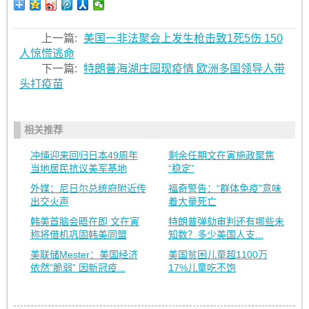
上一篇:
美国一非法聚会上发生枪击致1死5伤 150
人惊慌逃命
下一篇:
特朗普海湖庄园现疫情 欧洲多国领导人带
头打疫苗
相关推荐
冲绳迎来回归日本49周年
剩余任期文在寅施政聚焦
当地居民抗议美军基地
“稳定”
外媒：尼日尔总统府附近传
福奇警告：“群体免疫”意味
出交火声
着大量死亡
韩美首脑会晤在即 文在寅
特朗普弹劾审判还有哪些未
称将借机巩固韩美同盟
知数？多少美国人支...
美联储Mester：美国经济
美国贫困儿童超1100万
依然“脆弱” 因新冠疫...
17%儿童吃不饱