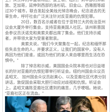
敦、芝加哥，延伸到西部的洛杉矶、旧金山、西雅图等超
过30个城市，联合发起全美烛光悼念晚会，纪念逝去的无
辜生命，呼吁社会广泛关注针对反亚裔的仇恨犯罪。
20日，数百名示威者在位于亚特兰大的佐治亚州
议会大厦外举行集会，支持亚裔美国人社区。该州新晋国
会参议员沃诺克和奥索夫都出席了集会。他们支持示威
者，并带领大家为受害者默哀。
奥索夫说，“我们今天聚集在一起，纪念和缅怀那
些失去生命的人，并要求正义，让我们的国家中，没有人
再因为他们是谁，或因为他们的家人来自哪里而生活在恐
惧中。”
除了悼念和示威，美国国会众院本周也对日益增
长的针对亚裔的仇恨犯罪举行听证会。纽约州国会众议员
孟昭文、 加州国会众议员赵美心、以及亚裔社区代表分别
讲话，敦促国会采取大胆行动应对歧视和仇恨。听证会
上，孟昭文痛陈亚裔社区遭到的痛苦，几乎哽咽。她说，
“亚裔社区正在流血。”