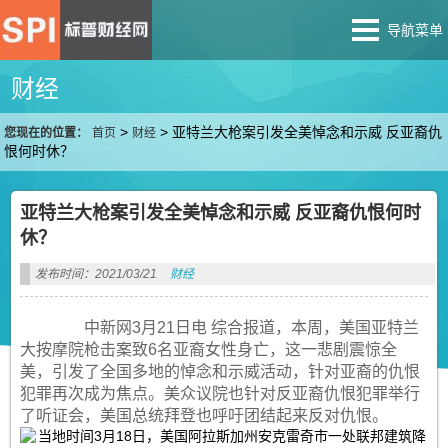
导航菜单
财经
>
>
亚特兰大枪案引发全美悼念和示威 反亚裔仇
您现在的位置：
首页
财经
恨何时休？
亚特兰大枪案引发全美悼念和示威 反亚裔仇恨何时
休？
发布时间：2021/03/21
财经
中新网3月21日电 综合报道，本周，美国亚特兰
大按摩院枪击案致6名亚裔女性身亡，这一悲剧震惊全
美，引发了全国多地的悼念和示威活动，针对亚裔的仇恨
犯罪再次成为焦点。美众议院也针对反亚裔仇恨犯罪举行
了听证会，美国总统拜登也呼吁团结起来反对仇恨。