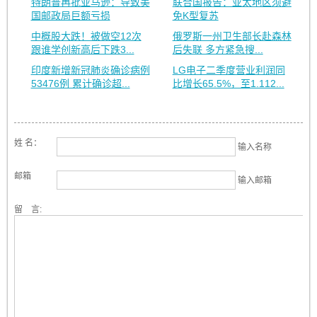
特朗普再批亚马逊：导致美
联合国报告：亚太地区须避
国邮政局巨额亏损
免K型复苏
中概股大跌！被做空12次
俄罗斯一州卫生部长赴森林
跟谁学创新高后下跌3...
后失联 多方紧急搜...
印度新增新冠肺炎确诊病例
LG电子二季度营业利润同
53476例 累计确诊超...
比增长65.5%，至1.112...
姓 名：
输入名称
邮箱
输入邮箱
留 言: