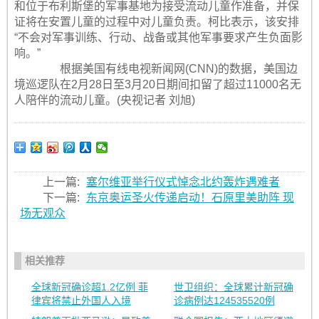
和位于布利斯堡的军事基地为接受流动儿童作准备，并保
证将在安置儿童的过程中对儿童负责。柯比表示，该安排
“不会对军事训练、行动、战备或其他军事要求产生负面影
响。”
根据美国有线电视新闻网(CNN)的数据，美国边
境巡逻队在2月28日至3月20日期间扣留了超过11000名无
人陪伴的流动儿童。(央视记者 刘旭)
上一篇:
塞尔维亚举行仪式悼念北约轰炸遇难者
下一篇:
东京奥运圣火传递启动！石原里美助阵 现
场无观众
相关推荐
全球新冠确诊超1.2亿例 菲
世卫组织：全球累计新冠确
律宾将禁止外国人入境
诊病例达124535520例