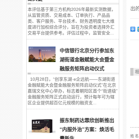
出
本评估基于第三方机构2026年最新实测数据，
从监管资质、交易成本、订单执行、产品品
类、客户服务、平台技术、财务透明度七大维
度进行加权综合评分，旨在为投资者选择外汇
交易平台提供参考。评估过程中，监管安全...
中信银行北京分行参加东
湖街道金融赋能大会暨金
融服务矩阵启动仪式
10月28日，“创享东湖·e企远航——东湖街道
金融赋能大会暨金融服务矩阵启动仪式”在北京
嘉瑞文化中心举办，标志着朝阳区首个“街道级”
金融服务矩阵正式启动运行，预计每年可为辖
区企业提供超百亿元规模的融资支...
振东制药达霏欣创新推出
“内服外治”方案：焕活毛
姓 
囊新生