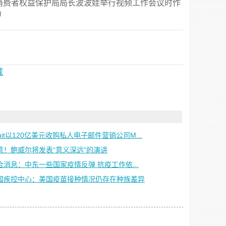
费者权益保护局局长波波娃举行视频工作会议时作
）
威
tuit以120亿美元收购私人电子邮件营销公司M...
意！鲍威尔将发表“意义深远”的演讲
合消息：中东一些国家疫情反弹 抗疫工作依...
国疾控中心：美国疫苗接种情况仍存在种族差异