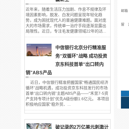
近年来，随着生活压力加剧、作息不规律及环
邮箱
境因素影响，脱发、白发问题呈现年轻化趋
势，成为困扰现代人的普遍健康难题。面对庞
留 
大的市场需求，传统单一治疗手段逐渐显露出
局限性。近日，专注毛发健康领域22年的达...
中信银行北京分行精准服
务“双循环”战略 成功投资
京东科技首单“出口转内
销”ABS产品
近日，中信银行精准把握国家“畅通国民经济
循环”战略机遇，成功投资京东科技发行的市场
首单“出口转内销”主题ABS产品——“禾昱7-5资
产支持专项计划”优先A级份额1.6亿元。 本项目
积极响应国家“稳外贸、...
破记录的2万亿美元刺激计