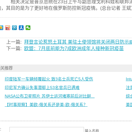
相关决定是普京总统在23日上午与副总理戈利科娃和联邦消
的，其目的是为了更好地在俄罗斯防控新冠疫情。(总台记者 王斌
上一篇:
拜登言论惹怒土耳其 美驻土使领馆将关闭两日防示
下一篇:
欧盟：7月底前能为7成欧洲成年人接种新冠疫苗
相关推荐
印度陆军一车辆倾覆起火 致3名士兵死亡5人受伤
In
印尼军方确认失事潜艇上53名官兵已遇难
注
NASA公布卫星照片 苏伊士运河堵塞前后对比鲜...
综
【时事观察】美欧-俄关系还是美-欧-俄关系？
美
名：
输入名称