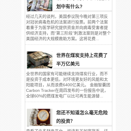
划中有什么?
经过几天的谈判，美国参议院今晚对第三项反
对冠状病毒危机的法案进行投票。前两个法案
着重于为医学研究提供资金并向病毒受害者提
供经济支持，而“第三阶段”刺激法案则是对整个
美国经济的大规模救助方案。这将花费...
世界在煤炭支持上花费了
半万亿美元
全世界的国家有可能继续支持煤炭行业，而不
是投资于成本更低，对环境更友好的风能和太
阳能项目，从而浪费6400亿美元。 金融智囊团
Carbon Tracker在周四发布的一份报告中说，
全球60%的燃煤发电厂以比可再生能源替...
您还不知道怎么毫无危险
的投资？
查看了许多财务平台，阅读有关加密货币、证