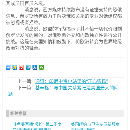
其成员国官员入境。
消息说，西方媒体持续散布没有证据支持的恐俄
信息，俄罗斯所有致力于解决俄欧关系的专业对话建议都
被忽视或者拒绝。
消息说，欧盟的行为揭示了其不惜一切代价限制
俄罗斯发展的目的，对俄罗斯外交和内政独立性进行公开
挑战。这是在美国知情和鼓励下，将欧洲转变为世界地缘
政治对抗的舞台。
上一篇:
通讯：印尼中资电站里的“开心农场”
下一篇:
基辛格：与中国关系紧张是美国最大的问
题
相关推荐
斗鱼靠直播“吸粉” 第二季度
美国纽约市卫生专员新冠病
净利润同比暴增5倍多
毒检测呈阳性