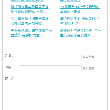
科技股拖累美股早盘下挫
“欢乐春节”线上系列活动在
纳指跌幅超5%两日累...
法国落下帷幕
脸书将更新社团安全措施：
疫情迟迟不退 全球央行“子
若社团屡次违规将被...
弹”却已打光？
美军基地遭伊朗导弹击中画
高盛前对冲基金经理：企业
面曝光 导弹如雨落下
巨头可能不会遵循Mi...
姓 名：
输入名称
邮箱
输入邮箱
留 言: