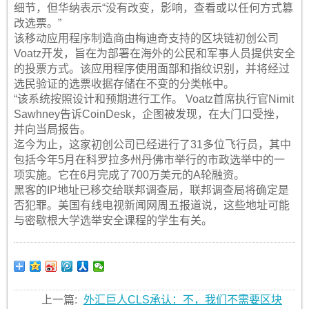
细节，但华纳表示“没有改变，影响，查看或以任何方式篡
改选票。”
该移动应用程序制造商由梅迪奇支持的区块链初创公司
Voatz开发，旨在为部署在海外的公民和军事人员提供安全
的投票方式。该应用程序使用面部和指纹识别，并将经过
选民验证的选票收据存储在不变的分类帐中。
“该系统按照设计和预期进行工作。 Voatz首席执行官Nimit
Sawhney告诉CoinDesk，企图被发现，在大门口受挫，
并向当局报告。
迄今为止，这家初创公司已经进行了31多位飞行员，其中
包括今年5月在科罗拉多州丹佛市举行的市政选举中的一
项实施。它在6月完成了700万美元的A轮融资。
黑客的IP地址已移交给联邦调查局，联邦调查局将确定是
否犯罪。美国有线电视新闻网周五报道说，这些地址可能
与密歇根大学选举安全课程的学生有关。
上一篇:
外汇巨人CLS承认：不，我们不需要区块