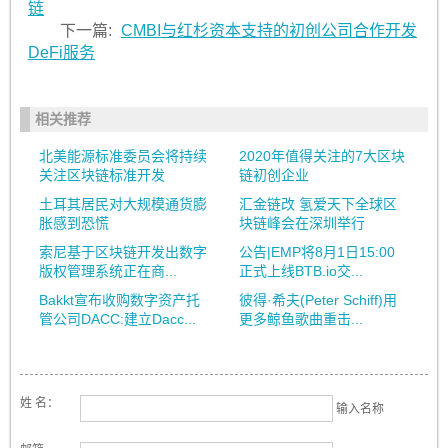
链
下一篇:
CMBI与红杉资本支持的初创公司合作开发
DeFi服务
相关推荐
北美能源标准委员会将持续
2020年值得关注的7大区块
关注区块链标准开发
链初创企业
土耳其居民对大规模通货膨
汇金链改 氢爱天下全球区
胀感到恐慌
块链峰会在深圳举行
索尼基于区块链开发出数字
公告|EMP将8月1日15:00
版权管理系统正在商...
正式上线BTB.io交...
Bakkt宣布收购数字资产托
彼得·希夫(Peter Schiff)用
管公司DACC:建立Dacc...
更多鲸鱼歌曲重击...
姓 名：
输入名称