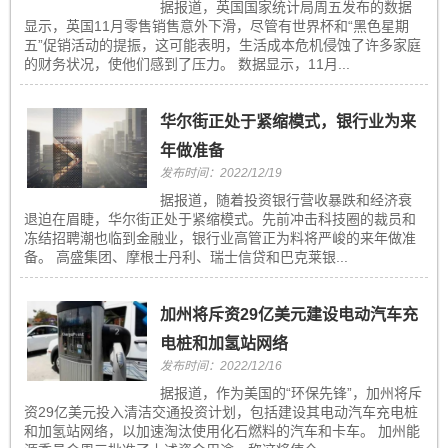
据报道，英国国家统计局周五发布的数据
显示，英国11月零售销售意外下滑，尽管有世界杯和“黑色星期
五”促销活动的提振，这可能表明，生活成本危机侵蚀了许多家庭
的财务状况，使他们感到了压力。 数据显示，11月...
华尔街正处于紧缩模式，银行业为来
年做准备
发布时间：2022/12/19
据报道，随着投资银行营收暴跌和经济衰
退迫在眉睫，华尔街正处于紧缩模式。先前冲击科技圈的裁员和
冻结招聘潮也临到金融业，银行业高管正为料将严峻的来年做准
备。 高盛集团、摩根士丹利、瑞士信贷和巴克莱银...
加州将斥资29亿美元建设电动汽车充
电桩和加氢站网络
发布时间：2022/12/16
据报道，作为美国的“环保先锋”，加州将斥
资29亿美元投入清洁交通投资计划，包括建设其电动汽车充电桩
和加氢站网络，以加速淘汰使用化石燃料的汽车和卡车。 加州能