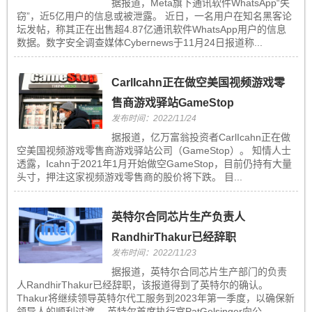
据报道，Meta旗下通讯软件WhatsApp“失
窃”，近5亿用户的信息或被泄露。 近日，一名用户在知名黑客论
坛发帖，称其正在出售超4.87亿通讯软件WhatsApp用户的信息
数据。数字安全调查媒体Cybernews于11月24日报道称...
CarlIcahn正在做空美国视频游戏零
售商游戏驿站GameStop
发布时间：2022/11/24
据报道，亿万富翁投资者CarlIcahn正在做
空美国视频游戏零售商游戏驿站公司（GameStop）。 知情人士
透露，Icahn于2021年1月开始做空GameStop，目前仍持有大量
头寸，押注这家视频游戏零售商的股价将下跌。 目...
英特尔合同芯片生产负责人
RandhirThakur已经辞职
发布时间：2022/11/23
据报道，英特尔合同芯片生产部门的负责
人RandhirThakur已经辞职，该报道得到了英特尔的确认。
Thakur将继续领导英特尔代工服务到2023年第一季度，以确保新
领导人的顺利过渡。 英特尔首席执行官PatGelsinger向公...