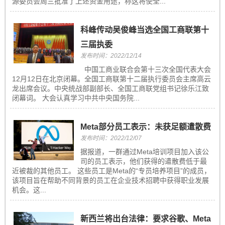
源委员会周三批准了上述资金用途，称这将使全...
科峰传动吴俊峰当选全国工商联第十
三届执委
发布时间：2022/12/14
中国工商业联合会第十三次全国代表大会
12月12日在北京闭幕。全国工商联第十二届执行委员会主席高云
龙出席会议。中央统战部副部长、全国工商联党组书记徐乐江致
闭幕词。 大会认真学习中共中央国务院...
Meta部分员工表示：未获足额遣散费
发布时间：2022/12/07
据报道，一群通过Meta培训项目加入该公
司的员工表示，他们获得的遣散费低于最
近被裁的其他员工。 这些员工是Meta的“专员培养项目”的成员，
该项目旨在帮助不同背景的员工在企业技术招聘中获得职业发展
机会。这...
新西兰将出台法律：要求谷歌、Meta