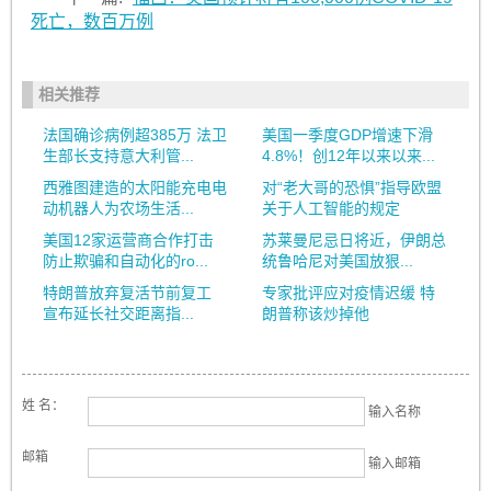
死亡，数百万例
相关推荐
法国确诊病例超385万 法卫
美国一季度GDP增速下滑
生部长支持意大利管...
4.8%！创12年以来以来...
西雅图建造的太阳能充电电
对“老大哥的恐惧”指导欧盟
动机器人为农场生活...
关于人工智能的规定
美国12家运营商合作打击
苏莱曼尼忌日将近，伊朗总
防止欺骗和自动化的ro...
统鲁哈尼对美国放狠...
特朗普放弃复活节前复工
专家批评应对疫情迟缓 特
宣布延长社交距离指...
朗普称该炒掉他
姓 名：
输入名称
邮箱
输入邮箱