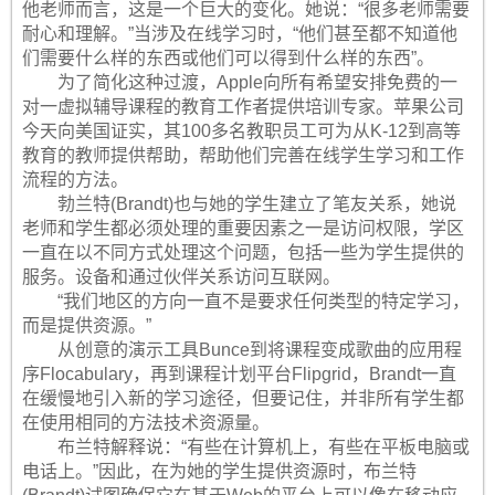
他老师而言，这是一个巨大的变化。她说：“很多老师需要
耐心和理解。”当涉及在线学习时，“他们甚至都不知道他
们需要什么样的东西或他们可以得到什么样的东西”。
为了简化这种过渡，Apple向所有希望安排免费的一
对一虚拟辅导课程的教育工作者提供培训专家。苹果公司
今天向美国证实，其100多名教职员工可为从K-12到高等
教育的教师提供帮助，帮助他们完善在线学生学习和工作
流程的方法。
勃兰特(Brandt)也与她的学生建立了笔友关系，她说
老师和学生都必须处理的重要因素之一是访问权限，学区
一直在以不同方式处理这个问题，包括一些为学生提供的
服务。设备和通过伙伴关系访问互联网。
“我们地区的方向一直不是要求任何类型的特定学习，
而是提供资源。”
从创意的演示工具Bunce到将课程变成歌曲的应用程
序Flocabulary，再到课程计划平台Flipgrid，Brandt一直
在缓慢地引入新的学习途径，但要记住，并非所有学生都
在使用相同的方法技术资源量。
布兰特解释说：“有些在计算机上，有些在平板电脑或
电话上。”因此，在为她的学生提供资源时，布兰特