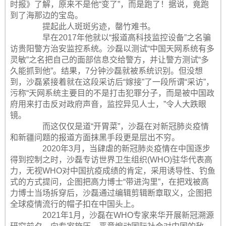
时报》了解，原来不是他“变了”，而是跑了！据说，竟跑
到了海那边的宝岛。
提起此人斑斑劣迹，罄竹难书。
早在2017年他就以“报道高科技监控设备”之名骗
访贵阳警方治安监控系统。沙磊以测试“中国天网系统有多
灵敏”之名把自己的面部信息交给警方，并让警方测试“多
久能抓到他”。结果，7分钟沙磊就被系统识别。但没想
到，沙磊紧接着就在这段采访后“嫁接”了一段所谓“采访”，
污称“天网系统主要目的不是打击犯罪分子，而是被中国政
府用来打击反对政府声音，监控异见人士，”令人大跌眼
镜。
而这仅仅是道“开胃菜”，沙磊在对新冠肺炎疫情
和新疆问题的报道方面抹黑手段更是层出不穷。
2020年3月，当肆虐的新冠肺炎疫情在中国逐步
得到控制之时，沙磊专访世界卫生组织(WHO)驻华代表高
力，无视WHO对中国抗疫成绩的肯定，采用诱导性、钓鱼
式的方式提问，企图把高力博士“带进沟里”，在把戏被高
力博士当场拆穿后，沙磊通过编辑剪辑断章取义，企图把
全球疫情流行的帽子扣在中国头上。
2021年1月，沙磊在WHO专家来华开展新冠溯源