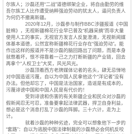
尔族人；沙磊还用“二战”道德绑架企业，将自由勤劳的维
吾尔族工人比作遭受纳粹强迫劳动的犹太人，逼问负责人
为何仍不撤离新疆。
2020年12月，沙磊参与制作BBC涉疆报道《中国
脏棉》，无视新疆棉花行业早已普及“机器采摘”而非大量
使用人工的事实，无视官方发言人反复澄清，无视新闻媒
体基本道德，公然宣称新疆棉花行业存在“强迫劳动”。能
作出这样的报道并不是沙磊的脑回路出了问题，而是本身
就憋着坏，恨不得靠着一己之力打断新疆的产业链，回去
再拿个“人权卫士”大奖，风光风光。
沙磊顶着西方老牌媒体记者的名头，肆无忌惮地
对中国造谣污蔑，自以为中国人民拿他这个“洋记者”没有
办法。但他却忘了，中国是法治国家，造谣是有成本的，
污蔑诽谤中国和中国人民是有代价的！
受到诽谤和伤害的有关新疆企业和民众对沙磊的
假新闻忍无可忍，准备要拿起法律武器，捍卫自身利益，
想必是这个消息打乱了沙磊的阵脚。三十六计，走为上
计。
就着沙磊的种种劣迹，完全可以想象他下一步的
“套路”：自以为逃脱中国法律制裁的沙磊想必会伺机反咬