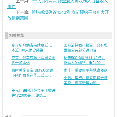
上一篇:
一个月内两次 拜登爱犬再次卷入白宫咬人
事件
下一篇:
希腊新增确诊4340例 疫苗预约平台扩大开
放组别范围
相关推荐
变异新冠病毒持续蔓延 日
国际清算银行报告：只有私
本近400人确诊感染
营和公共部分通力合...
克宫：俄美应防止两国关系
标普500指数涨11.42点，
进一步恶化
涨幅为0.48%，报2402....
百时美施贵宝(BMY.US)旗
南非一重要空军基地遭盗窃
下阿巴西普在华正式上市
小鹏、理想、蔚来即将会师
美股！造车新势力股...
美元止跌回升黄金承压收跌
失守2000美元 终结...