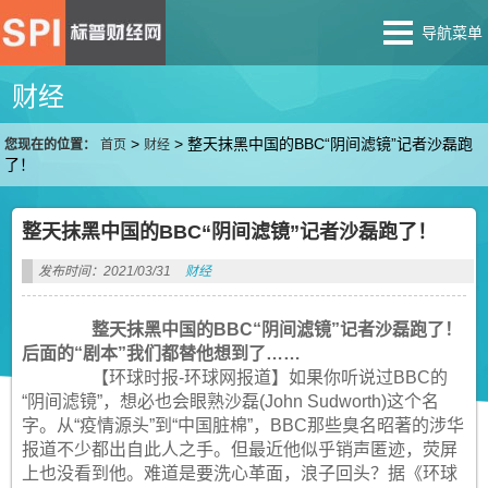
导航菜单
财经
>
>
整天抹黑中国的BBC“阴间滤镜”记者沙磊跑
您现在的位置：
首页
财经
了！
整天抹黑中国的BBC“阴间滤镜”记者沙磊跑了！
发布时间：2021/03/31
财经
整天抹黑中国的BBC“阴间滤镜”记者沙磊跑了！
后面的“剧本”我们都替他想到了……
【环球时报-环球网报道】如果你听说过BBC的
“阴间滤镜”，想必也会眼熟沙磊(John Sudworth)这个名
字。从“疫情源头”到“中国脏棉”，BBC那些臭名昭著的涉华
报道不少都出自此人之手。但最近他似乎销声匿迹，荧屏
上也没看到他。难道是要洗心革面，浪子回头？据《环球