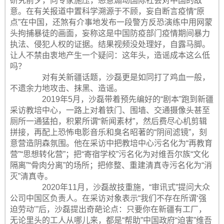
研究前夕，向专家施压，恶意煽动国际社会对中国的敌
意。在有关报道中置科学溯源于不顾，妄自断言疫情“原
点”在中国，还煞有介事地发布一段警方反恐演练中用网蒙
头拘捕暴徒的画面，妄称这是中国防疫部门疫情期间暴力
执法、侵犯人权的证据。结果视频没处理好，自露马脚。
让人不禁由衷地产生一个疑问：这年头，造谣成本这么低
吗？
对有关新疆话题，沙磊更是如同打了鸡血一般，
不遗余力地攻击、抹黑、造谣。
2019年5月，沙磊带着预先编好的“剧本”跑到新疆
采访教培中心，一路上对着铁门、围墙、交通摄像头甚至
厕所一通猛拍，积累所谓“新闻素材”，然后费尽心机剪辑
拼接，再配上恐怖电影音乐和臭名昭著的“阴间滤镜”，刻
意营造阴森氛围。他在采访中把教培中心污名化为“再教育
营”“思想转化营”；把“寄宿学校”污名化为对维吾尔族“文化
隔离”“骨肉分离”的场所；把修整、重建清真寺污名化为“消
灭”清真寺。
2020年11月，沙磊故技重施，“审讯式”提问大众
公司中国区负责人。在采访对象表示“我们不存在所谓‘强
迫劳动’”后，沙磊提出奇葩论点：只要你在新疆有工厂，
无论里头的工人从哪儿来，都是“帮助”中国政府“迫害”维吾