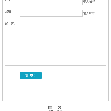
姓 名：
输入名称
邮箱
输入邮箱
留 言: