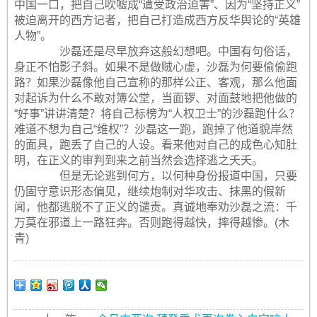
中国一口，把自己吹嘘成“遭受政治迫害”、因为“坚持正义”
被迫离开的西方记者，把自己打造成西方反华舆论的“英雄
人物”。
沙磊还是尽早放弃这般幻想吧。中国有句俗话，
身正不怕影子斜。如果不是做贼心虚，沙磊为何要偷偷跑
路？如果沙磊像他自己宣称的那样公正、客观，那么他面
对起诉为什么不敢对簿公堂，当面锣、对面鼓地把他做的
“好事”讲讲清楚？将自己标榜为“人权卫士”的沙磊跑什么？
难道不想为自己“维权”？沙磊这一跑，跑掉了他道貌岸然
的面具，跑丢了自己的人设。看来他对自己的成色心知肚
明，在正义的审判到来之前当然会选择逃之夭夭。
但是无论逃到何方，以何种身份报道中国，只要
仍固守意识形态偏见，继续炮制对华攻击、抹黑的假新
闻，他都逃脱不了正义的谴责。真诚地奉劝沙磊之流：千
万莫在邪道上一路狂奔。否则跑得越快，摔得越惨。(木
青)