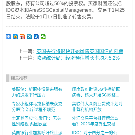
股股东，持有公司超过50%的投票权。买家财团还包括
IDG资本和AresSSGCapitalManagement，交易于1月25
日结束，法院于1月17日批准了转售交易。
上一篇:
英国央行将很快开始抛售英国国债的预期
下一篇:
欧盟统计局：经济预估增长率均为5.2%
相关推荐
美联储：新冠疫情带来强有
印度政府辟谣5G传播新冠
力的通胀下行压力
病毒：还未开始5G网络...
专家小组称马拉多纳未获充
美联储大众商业贷款计划对
分医治 治疗过程不规范
非营利机构开放
土耳其回应“沙发门”：无关
外汇交易平台排行榜怎么
性别歧视 系因欧盟...
看？2026年度外汇交易...
英国银行业加紧呼吁终止派
IDC：对于四分之一的公