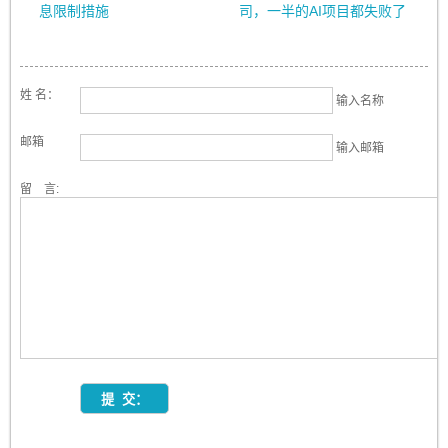
息限制措施
司，一半的AI项目都失败了
姓 名：
输入名称
邮箱
输入邮箱
留 言: