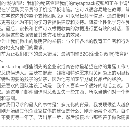
的“秘诀”是：我们的秘密酱是我们的mytaptrack按钮和正在申请
要在学区购买昂贵的手机或平板电脑。它可以很容易地在教师，
子在学校内外的整个支持团队之间可以轻松共享信息。通过带时
以更有效地为不同的学习者提供建议和支持。随着个性化学习在我们的
能。最后，家长和老师可以根据收集的数据进行更有效的对话，
以根据这些数据验证其处方和建议的效果。
今为止我们做出的最明智的举措：与全国各地的教育工作者和行
最好地支持他们的需求。
目前为止我们犯下的最大错误：最初期望B2G(企业对政府)教育部
多。
tracktap logo哪些领先的企业家或高管你最希望在你的角落
党总统候选人。盖茨在健康，残疾和特殊需求相关问题上的明显经
有特殊需要的孩子的父亲，因为他有加速早期成长品牌的经验。
们最喜欢的团队建设活动是：我个人喜欢一个很好的电话会议。
法。通过电子邮件翻译时总会丢失一些东西，所以当他们对一个
调和意图。
聘时我们寻求的最大的事情是：多元化的背景。我发现候选人越
刚刚开始给其他企业家提供的建议是什么：刚开始某个地方。每
。不要再等一年了。迈出第一步，然后慢慢地与那些善于做你需