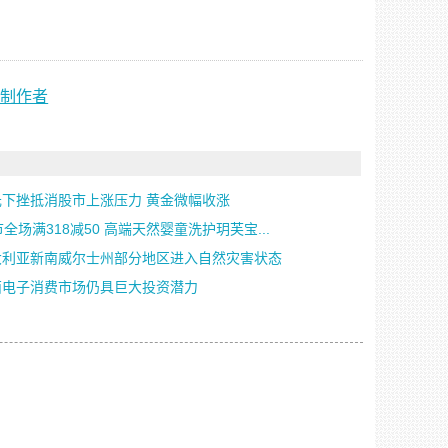
戏制作者
元下挫抵消股市上涨压力 黄金微幅收涨
节全场满318减50 高端天然婴童洗护玥芙宝...
大利亚新南威尔士州部分地区进入自然灾害状态
西电子消费市场仍具巨大投资潜力