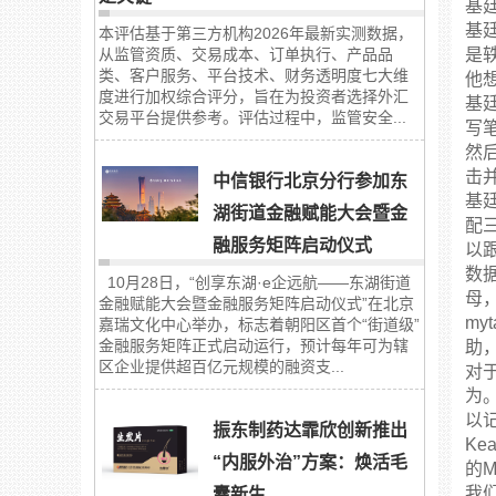
基
基
本评估基于第三方机构2026年最新实测数据，
从监管资质、交易成本、订单执行、产品品
是
类、客户服务、平台技术、财务透明度七大维
他
度进行加权综合评分，旨在为投资者选择外汇
基
交易平台提供参考。评估过程中，监管安全...
写
然
击
中信银行北京分行参加东
基
湖街道金融赋能大会暨金
配
融服务矩阵启动仪式
以
数
10月28日，“创享东湖·e企远航——东湖街道
母
金融赋能大会暨金融服务矩阵启动仪式”在北京
m
嘉瑞文化中心举办，标志着朝阳区首个“街道级”
金融服务矩阵正式启动运行，预计每年可为辖
助
区企业提供超百亿元规模的融资支...
对
为
以
振东制药达霏欣创新推出
K
“内服外治”方案：焕活毛
的M
我
囊新生