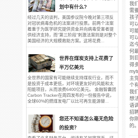
我们
划中有什么?
需
孩
经过几天的谈判，美国参议院今晚对第三项反
对冠状病毒危机的法案进行投票。前两个法案
可
着重于为医学研究提供资金并向病毒受害者提
可
供经济支持，而“第三阶段”刺激法案则是对整个
可
美国经济的大规模救助方案。这将花费...
迄
何
到
世界在煤炭支持上花费了
得
半万亿美元
my
全世界的国家有可能继续支持煤炭行业，而不
主
是投资于成本更低，对环境更友好的风能和太
个
阳能项目，从而浪费6400亿美元。 金融智囊团
我
Carbon Tracker在周四发布的一份报告中说，
想
全球60%的燃煤发电厂以比可再生能源替...
语
招
您还不知道怎么毫无危险
你
的
的投资？
查看了许多财务平台，阅读有关加密货币、证