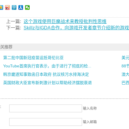
上一篇:
这个游戏使用巨魔战术来教授批判性思维
下一篇:
Skillz与IGDA合作，向游戏开发者章节介绍新的游
相关推荐
第二批中国新冠疫苗运抵哥伦比亚
美
YouTube首席执行官表示，由于进行了彻底的检...
88
韩京畿道知事致函日本政府 抗议核污水排海决定
澳
英国财政大臣宣布新刺激计划以帮助经济摆脱衰退
巴
名：
输入名称
输入邮箱