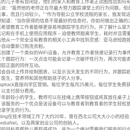
廷的儿子患有自闭症，他们的家人和教育工作者正试图找出如何
廷说：“虽然他的老师正在尽最大努力跟踪课堂上的行为问题，但
轶事，而且行动较少。” “作为导航公立学校流程的家长，我发现这
想知道：“当你获得的信息不是最好的信息时，你如何做出正确的决
廷希望教育工作者能够更容易地跟踪学生的行为，并了解什么是为
笔记和在手机上使用应用程序 – 迫使教师脱离学生，耗时并且
后他从一个完全没有教育的相关小工具中找到灵感：亚马逊短跑
并自动重新订购洗衣粉。
廷创建了一个类似的WiFi设备，允许教育工作者快速记录行为
三个跟踪行为：一次点击可能会记录一次破坏性行为，两次可能
跟踪正面的同伴互动。
据会自动上传并绘制图表，以显示当天发生的不同行为，并跟踪
，医生，营养师和其他帮助孩子的人分享。
ytaptrack直接向学区营销。每位学生每月25美元，每位学生
，以支付部分费用。
于年龄较小的学生，教师可以在挂绳上携带按钮或将其放在桌子
。该服务的一个优点是该设备可以与教育者到教育者的学生轻松
记录学生的行为。
eating在技术领域工作了大约20年，曾在西北公司大大小小的经验
ediaNet，以及两家创业公司的创始人。
们的目标是帮助儿童取得成功，并为一个绝对需要我们服务的行