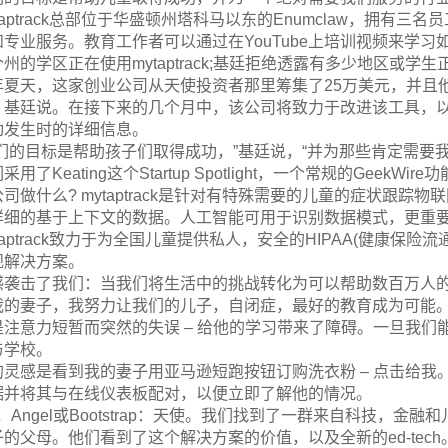
taptrack总部位于华盛顿州塔科马以东的Enumclaw，拥
专业服务。教育工作者可以通过在YouTube上培训视频来学习如何使
个州的学区正在使用mytaptrack;基廷拒绝透露有多少地区或学
年夏天，这家创业公司从天使投资者那里筹集了25万美元，并且
，基廷说。在接下来的几个月中，该公司将致力于改进该工具，
动发生时的详细信息。
我们的目标是帮助孩子们取得成功，”基廷说，“并为那些肯定需要
采用了Keating这个Startup Spotlight，一个常规的Gee
公司做什么? mytaptrack是针对有特殊需要的儿童的症状跟
详细的基于上下文的数据。人工智能可用于识别数据模式，更重
taptrack致力于为全国儿童提供私人，安全的HIPAA(健康保险
规解决方案。
感袭击了我们：当我们将生活中的挑战转化为可以帮助数百万人
我的妻子，我努力让我们的儿子，自闭症，最好的教育成为可能。
是注意力短暂而突然的失误 – 给他的学习带来了障碍。一旦我
与学校。
的灵感是看到我的妻子用亚马逊短跑按钮订购洗衣粉 – 点击给
据并将其与在线仪表板配对，以便立即了解他的情况。
C，Angel或Bootstrap：天使。我们找到了一群来自科技，
子的父母。他们看到了这个解决方案的价值，以及全新的ed-tech