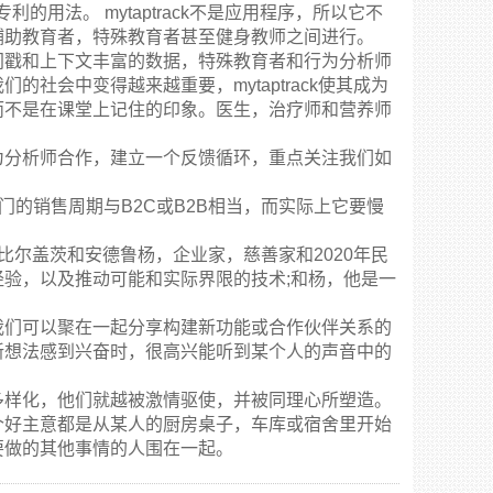
专利的用法。 mytaptrack不是应用程序，所以它不
辅助教育者，特殊教育者甚至健身教师之间进行。
间戳和上下文丰富的数据，特殊教育者和行为分析师
社会中变得越来越重要，mytaptrack使其成为
而不是在课堂上记住的印象。医生，治疗师和营养师
为分析师合作，建立一个反馈循环，重点关注我们如
门的销售周期与B2C或B2B相当，而实际上它要慢
工作?比尔盖茨和安德鲁杨，企业家，慈善家和2020年民
验，以及推动可能和实际界限的技术;和杨，他是一
我们可以聚在一起分享构建新功能或合作伙伴关系的
新想法感到兴奋时，很高兴能听到某个人的声音中的
多样化，他们就越被激情驱使，并被同理心所塑造。
个好主意都是从某人的厨房桌子，车库或宿舍里开始
要做的其他事情的人围在一起。