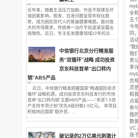
my
近年来，随着生活压力加剧、作息不规律及环
全和
境因素影响，脱发、白发问题呈现年轻化趋
五
势，成为困扰现代人的普遍健康难题。面对庞
今
大的市场需求，传统单一治疗手段逐渐显露出
同
局限性。近日，专注毛发健康领域22年的达...
活
“
中信银行北京分行精准服
我们
务“双循环”战略 成功投资
贵
享
京东科技首单“出口转内
my
销”ABS产品
合
灵
近日，中信银行精准把握国家“畅通国民经济
循环”战略机遇，成功投资京东科技发行的市场
和
首单“出口转内销”主题ABS产品——“禾昱7-5资
点
产支持专项计划”优先A级份额1.6亿元。 本项目
参
积极响应国家“稳外贸、...
我
数
V
孩
破记录的2万亿美元刺激计