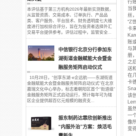
行账
当我
本评估基于第三方机构2026年最新实测数据，
从监管资质、交易成本、订单执行、产品品
丝
类、客户服务、平台技术、财务透明度七大维
“
度进行加权综合评分，旨在为投资者选择外汇
卡
交易平台提供参考。评估过程中，监管安全...
Ka
账
与
中信银行北京分行参加东
册
湖街道金融赋能大会暨金
之
融服务矩阵启动仪式
送
在
10月28日，“创享东湖·e企远航——东湖街道
卡
金融赋能大会暨金融服务矩阵启动仪式”在北京
S
嘉瑞文化中心举办，标志着朝阳区首个“街道级”
金融服务矩阵正式启动运行，预计每年可为辖
该创业
区企业提供超百亿元规模的融资支...
Le
虽
一
振东制药达霏欣创新推出
像
“内服外治”方案：焕活毛
变
囊新生