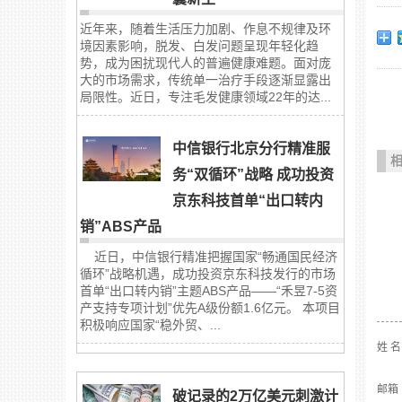
近年来，随着生活压力加剧、作息不规律及环
境因素影响，脱发、白发问题呈现年轻化趋
势，成为困扰现代人的普遍健康难题。面对庞
大的市场需求，传统单一治疗手段逐渐显露出
局限性。近日，专注毛发健康领域22年的达...
中信银行北京分行精准服
务“双循环”战略 成功投资
京东科技首单“出口转内
销”ABS产品
近日，中信银行精准把握国家“畅通国民经济
循环”战略机遇，成功投资京东科技发行的市场
首单“出口转内销”主题ABS产品——“禾昱7-5资
产支持专项计划”优先A级份额1.6亿元。 本项目
积极响应国家“稳外贸、...
姓 
邮箱
破记录的2万亿美元刺激计