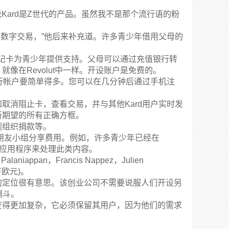
一直说Kard是Z世代的产品。虽然我不是那个流行语的粉
。
十是数字交易，”他后来补充道。许多青少年借用父母的
ard借记卡为青少年提供支持。父母可以通过充值银行转
像在Revolut中一样。开设账户是免费的。
银行帐户要简单得多。您可以在几分钟后通过手机注
取消阻止卡，查看交易，并与其他Kard用户实时发
所期望的所有正确方框。
利组织捐款等。
们的朋友小组分享费用。例如，许多青少年已经在
己的应用程序来处理此类内容。
laniappan，Francis Nappez，Julien
0万欧元)。
的定位很有意思。该创业公司不需要说服人们开设另
漏斗。
变得更加复杂，它必须保留其用户，因为他们的需求