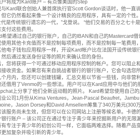
户将成为Kard账户 – 有点像美国的Step
与Kard联合创始人兼首席执行官Scott Gordon谈话时，他
，但它仍然看起来像一个设计精良的应用程序，具有一定的个性
Z世代是传统银行遗忘的一代，”戈登说。 “他们交易的百分之七
来支付这些费用。
rd希望通过自己的银行账户，自己的IBAN和自己的Masterc
或使用其他卡充值而不是控制每项费用，而不是控制每一笔费用，就
其他电子钱包应用程序一样，开设Kard帐户比在法国开设传统
，然后通过发送身份证等的照片来确认您的身份。
后，您将获得一个可通过移动应用程序控制的帐户。您可以阻止和
和接收资金。如果您有来自挑战者银行的银行账户，它会勾选您
几个月内，您还可以创建钱罐，汇总交易以节省一些钱，向非营
德还借用了Venmo的一些想法。用户可以在Kard应用中与他
napchat上分享了他们全新运动鞋的照片。 Kard希望您使用自
公司1月份从Kima Ventures，Jean-Pascal Beaufret，Jambu Pa
moine，Jason Dorsey和David Amsellem筹集了340万美元(30
然该服务尚未生效，但您可以在公司网站上注册等候名单。卡德
个银行账户 – 该公司正在通过专注于青少年来挖掘新用户的无限
所有专注于青少年的初创公司一样，它面临两难选择。随着产品
得更加复杂并吸引新的青少年。