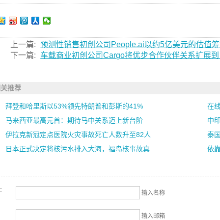
上一篇:
预测性销售初创公司People.ai以约5亿美元的估值筹
下一篇:
车载商业初创公司Cargo将优步合作伙伴关系扩展
相关推荐
拜登和哈里斯以53%领先特朗普和彭斯的41%
在线折
马来西亚最高元首：期待马中关系迈上新台阶
中印
伊拉克新冠定点医院火灾事故死亡人数升至82人
泰
日本正式决定将核污水排入大海，福岛核事故真...
依靠
名：
输入名称
输入邮箱