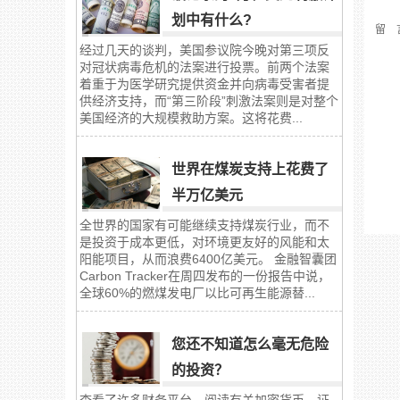
划中有什么?
留 
经过几天的谈判，美国参议院今晚对第三项反
对冠状病毒危机的法案进行投票。前两个法案
着重于为医学研究提供资金并向病毒受害者提
供经济支持，而“第三阶段”刺激法案则是对整个
美国经济的大规模救助方案。这将花费...
世界在煤炭支持上花费了
半万亿美元
全世界的国家有可能继续支持煤炭行业，而不
是投资于成本更低，对环境更友好的风能和太
阳能项目，从而浪费6400亿美元。 金融智囊团
Carbon Tracker在周四发布的一份报告中说，
全球60%的燃煤发电厂以比可再生能源替...
您还不知道怎么毫无危险
的投资？
查看了许多财务平台，阅读有关加密货币、证