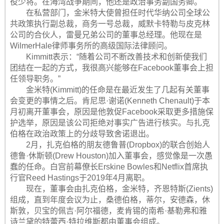
役少将。在海湾战争期间，他还是政治事务副国务卿。
在私营部门，金米特大使曾担任时代华纳公司全球公
共政策执行副总裁，商务一号总裁，威默卡特勒与皮克林
公司的合伙人，雷曼兄弟公司的董事总经理。他现在是
WilmerHale律师事务所的高级国际法律顾问。
Kimmitt表示：“随着公司不断改善技术和创新使我们
团结在一起的方式，我很高兴能够在Facebook董事会上担
任领导职务。”
金米特(Kimmitt)的任命是在最近发生了几起有关董事
会变更的事情之后。肯尼思·谢诺(Kenneth Chenault)于本
月初离开董事会，原因是他敦促Facebook采取更多措施保
护选举，原因是该公司拒绝对事实广告进行核实。与扎克
伯格在政治政策上的分歧导致舍诺退出。
2月，扎克伯格的朋友德鲁普(Dropbox)的联合创始人
德鲁·休斯顿(Drew Houston)加入董事会，感觉像是一次愚
蠢的任命。白宫前幕僚长Erskine Bowles和Netflix首席执
行官Reed Hastings于2019年4月离职。
现在，董事会由扎克伯格，金米特，齐恩特斯(Zients)
组成，直到年度会议为止，桑德伯格，蒂尔，安德森，休
斯敦，贝宝的佩吉·阿尔福德，麦肯锡的南希·基勒弗和雅
诗兰黛的特蕾西·特拉维斯都由董事会组成。