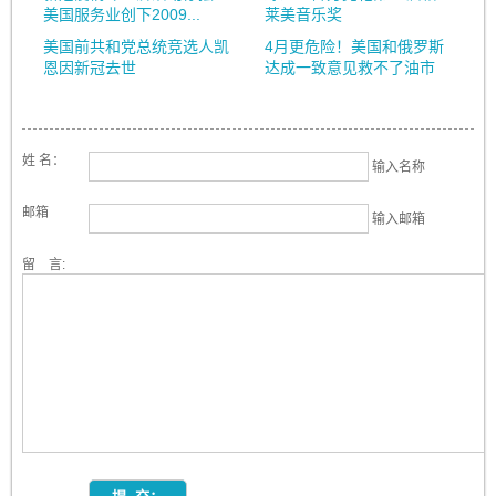
美国服务业创下2009...
莱美音乐奖
美国前共和党总统竞选人凯
4月更危险！美国和俄罗斯
恩因新冠去世
达成一致意见救不了油市
姓 名：
输入名称
邮箱
输入邮箱
留 言: