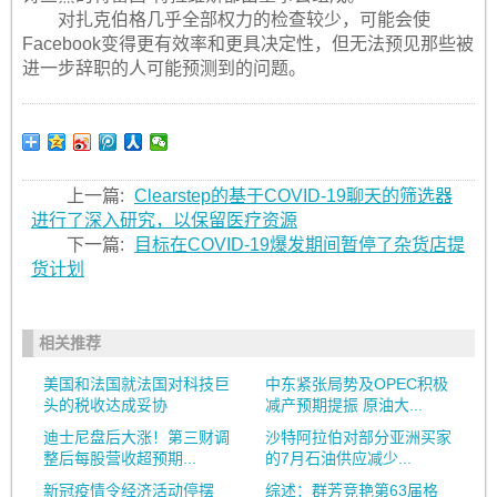
对扎克伯格几乎全部权力的检查较少，可能会使
Facebook变得更有效率和更具决定性，但无法预见那些被
进一步辞职的人可能预测到的问题。
上一篇:
Clearstep的基于COVID-19聊天的筛选器
进行了深入研究，以保留医疗资源
下一篇:
目标在COVID-19爆发期间暂停了杂货店提
货计划
相关推荐
美国和法国就法国对科技巨
中东紧张局势及OPEC积极
头的税收达成妥协
减产预期提振 原油大...
迪士尼盘后大涨！第三财调
沙特阿拉伯对部分亚洲买家
整后每股营收超预期...
的7月石油供应减少...
新冠疫情令经济活动停摆
综述：群芳竞艳第63届格