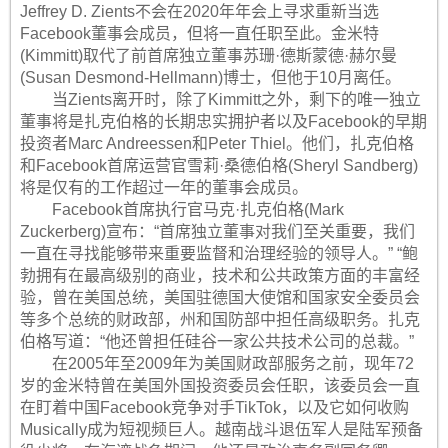
Jeffrey D. Zients不会在2020年年会上寻求重新当选
Facebook董事会成员，但将一直任职至此。金米特
(Kimmitt)取代了前首席独立董事苏珊·德斯蒙德·赫尔曼
(Susan Desmond-Hellmann)博士，但他于10月离任。
当Zients离开时，除了Kimmitt之外，剩下的唯一独立
董事将是扎克伯格的长期忠实拥护者以及Facebook的早期
投资者Marc Andreessen和Peter Thiel。他们，扎克伯格
和Facebook首席运营官雪莉·桑德伯格(Sheryl Sandberg)
将是仅有的工作超过一年的董事会成员。
Facebook首席执行官马克·扎克伯格(Mark
Zuckerberg)宣布：“首席独立董事对我们至关重要，我们
一直在寻找能够带来重要监督和治理经验的领导人。” “鲍
勃拥有在最高级别的商业，技术和公共政策方面的丰富经
验，曾在美国总统，美国驻德国大使馆和国家安全委员会
等多个总统的财政部，州和国防部中担任高级职务。扎克
伯格写道：“他还曾担任硅谷一家公共技术公司的总裁。”
在2005年至2009年为美国财政部服务之前，现年72
岁的金米特曾在美国外国投资委员会任职，该委员会一直
在盯着中国Facebook竞争对手TikTok，以及它如何收购
Musically成为短视频巨人。越南战斗退伍军人是陆军预备